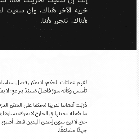
حُرية الآخر هُناك، وإن سعيت لحُ
هُناك، تتحرر هُنا.
لفهم عمليّات الحكم، لا يمكن فصل سياسات
تأسس وكأنه سورٌ فاصلٌ مُشيّدٌ ببراعةٍ؛ لا 
دُرّبَت أذهاننا تدريبًا مُحكمًا على التفكير 
ما تفعله بيمينها في الخارج لا تعرفه يسارها
حتى لا ترى سوى إحدى اليدين فقط. أصبح الن
جهدًا مضاعفًا.