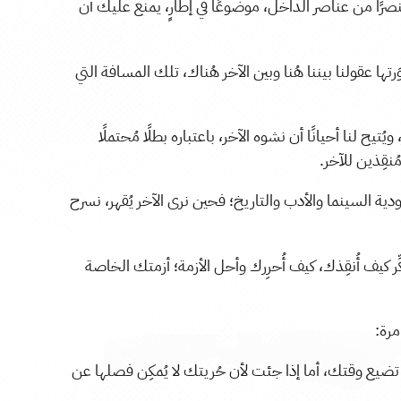
ًا من عناصر الداخل، موضوعًا في إطارٍ، يمنع عليك أن
ها عقولنا بيننا هُنا وبين الآخر هُناك، تلك المسافة التي
يُتيح لنا أحيانًا أن نشوه الآخر، باعتباره بطلًا مُحتملًا
ُنقِذين للآخر.
السينما والأدب والتاريخ؛ فحين نرى الآخر يُقهر، نسرح
ِّر كيف أُنقِذك، كيف أُحرِرك وأحل الأزمة؛ أزمتك الخاصة
مرة:
نت تضيع وقتك، أما إذا جئت لأن حُريتك لا يُمكِن فصلها عن