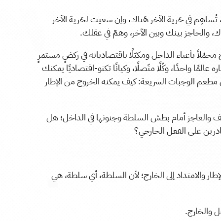
ُساهِم في حُرية الآخر هُناك، وإن سعيت لحُرية الآخر
ناك، والحاجز بينك وبين الآخر، وهمٌ في عقلك.
صبح محمّلاً بأعباء الداخل ومكبّلًا باقتصادياته في ركضٍ مستمرٍ
 عالمًا واحدًا، وكُلًا متّصلًا، وكيانًا تكنو-اقتصاديًا يمكنك
 مطعم الوجبات السريعة: كيف يمكنه الخروج من الإطار
خائف والعاجز أمام بطش السلطة وجنونها في الداخل؛ هل
ادرين على الفعل الخارجي؟
ر والامتداد إلى الخارج؛ لأن السلطة، أي سلطة، هي
ل والخارج.