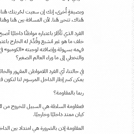
وبصيغةٍ أُخرى، إنك إن سعيت لحُريتك هُنا، ت
هُناك، تتحرر هُنا. لأن المسافة بين هُنا وهُ
الفرد الذي تَأَطَّرَ باعتباره مواطنًا داخليًا أ
خلف ما هو غير مُشبع وقُدِّمَ له الخارج باعتباره
فهمه بسهولة وإضافته لوجبته «الكومبو» في
والتخطي إلى ما وراء العالم الصغير؟
في حالتنا، أي الفرد اللامواطن المقهور وال
يمكن كسر إطار الداخل المرسوم لنا لنكون ق
ربما بالمقاومة؟
فمقاومة السلطة هي السبيل للخروج من الإطا
كيان ممتد داخليًا وخارجيًا.
المقاومة إذن بالضرورة هي امتداد بين الداخ