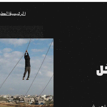
الرئيسية
المطب
ل
هِم في