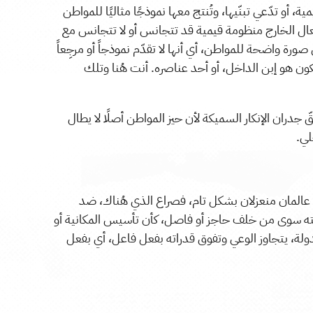
 أو تدّعي تبنّيها، وتُنتج معها نموذجًا مثاليًا للمواطن
فعال الخارج منظومة قيمية قد تتجانس أو لا تتجانس مع
رة واضحة للمواطن، أي أنها لا تقدّم نموذجاً أو مرجِعاً
يكون هو إبن الداخل، أو أحد عناصره. أنت هُنا وتلك
جدران الإنكار السميكة لأن حيز المواطن أصلًا لا يطال
لي.
هما عالمان منعزلان بشكل تام، فصراع الذي هُناك، ضد
ؤيته سوى من خلف حاجز أو فاصل، كأن تأسيس المكانية أو
دولة، يتجاوز الوعي وتفوق قدراته بفعل فاعل، أي بفعل