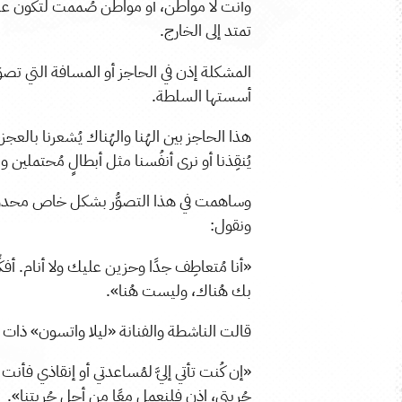
وأنت لا مواطن، أو مواطن صُممت لتكون عنصر
تمتد إلى الخارج.
المشكلة إذن في الحاجز أو المسافة التي تصوَرت
أسستها السلطة.
هذا الحاجز بين الهُنا والهُناك يُشعرنا بالعجز، و
يُنقِذنا أو نرى أنفُسنا مثل أبطالٍ مُحتملين وم
وساهمت في هذا التصوُّر بشكل خاص محدودية 
ونقول:
«أنا مُتعاطِف جدًا وحزين عليك ولا أنام. أفك
بك هُناك، وليست هُنا».
قالت الناشطة والفنانة «ليلا واتسون» ذات 
«إن كُنت تأتي إليَّ لمُساعدتي أو إنقاذي فأ
حُريتي، إذن فلنعمل معًا من أجل حُريتنا».