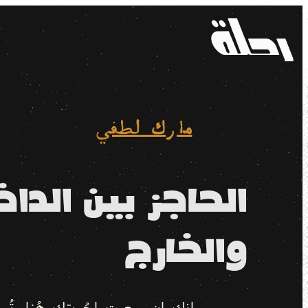
مارك لطفي
الحاجز بين الداخ
والخارج
إنك إن سعيت لحُريتك هُنا، تُسا