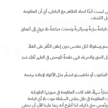
هي ليست أبدًا اتحاد الظاهر مع الباطن، أي أن المقاومة
جل الكشف.
مةٌ سرّيةٌ وسرائريةُ وتحدث مباغتةً بلا نزولٍ إلى أعماق
نم وسقوطٌ لكل مقدس دون إعلان الكُفر على المَلأ.
الحق والحرية، فهي طعنةٌ للوحش في الظهر تُقيَّد ضد
 المكتوب أو مانفيستو مُشفّر مثل الأكواد لإعادة برمجة
راً سهلاً، فقد كانت المقاومة في صورتها الطوباية
رت المقاومة في ظل بطش السلطة موت بلا أي قيامة
تُمحى حتى ذكراه، لذا أطرح أنه ربما علينا الآن أن نبتغي