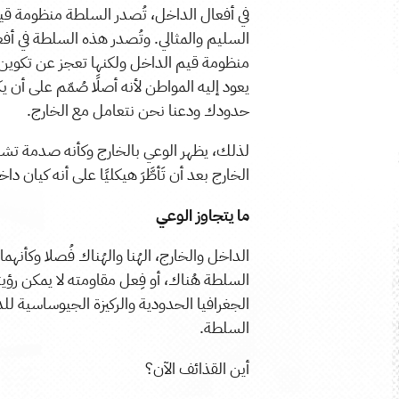
في أفعال الداخل، تُصدر السلطة منظومة قيمية،
السليم والمثالي. وتُصدر هذه السلطة في أ
منظومة قيم الداخل ولكنها تعجز عن تكوين صو
يعود إليه المواطن لأنه أصلًا صُمّم على أن 
حدودك ودعنا نحن نتعامل مع الخارج.
لذلك، يظهر الوعي بالخارج وكأنه صدمة تشقّ 
الخارج بعد أن تَأطَّرَ هيكليًا على أنه كيان داخ
ما يتجاوز الوعي
الداخل والخارج، الهُنا والهُناك فُصلا وكأن
السلطة هُناك، أو فِعل مقاومته لا يمكن ر
الجغرافيا الحدودية والركيزة الجيوساسية لل
السلطة.
أين القذائف الآن؟