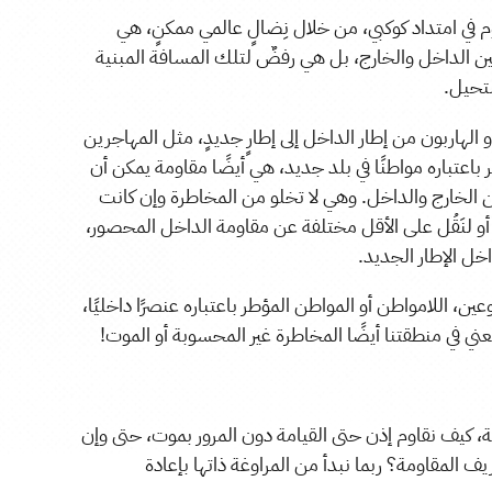
 في امتداد كوكبي، من خلال نِضالٍ عالمي ممكنٍ، هي
 بين الداخل والخارج، بل هي رفضٌ لتلك المسافة المبنية
تحيل.
 الهاربون من إطار الداخل إلى إطارٍ جديدٍ، مثل المهاجرين
 باعتباره مواطنًا في بلد جديد، هي أيضًا مقاومة يمكن أن
ن الخارج والداخل. وهي لا تخلو من المخاطرة وإن كانت
 لنَقُل على الأقل مختلفة عن مقاومة الداخل المحصور،
ل الإطار الجديد.
 اللامواطن أو المواطن المؤطر باعتباره عنصرًا داخليًا،
ني في منطقتنا أيضًا المخاطرة غير المحسوبة أو الموت!
مة، كيف نقاوم إذن حتى القيامة دون المرور بموت، حتى وإن
يف المقاومة؟ ربما نبدأ من المراوغة ذاتها بإعادة