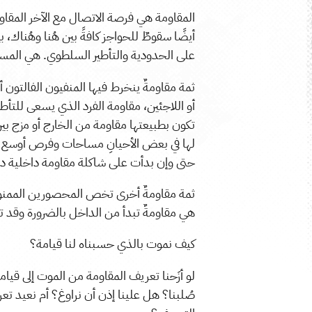
المقاومة هي فرصة الاتصال مع الآخر المقاوم
أيضًا سقوطٌ للحواجز كافةً بين هُنا وهُناك،
على الحدودية والتأطير السلطوي. هي المس
ثمة مقاومةٌ ينخرط فيها المنفيون الفالتون أو
أو اللاجئين، مقاومة الفرد الذي يسعى للتأطر
تكون بطبيعتها مقاومة من الخارج أو مزج بي
لها في بعض الأحيانِ مساحات وفرص أوسع أو
حتى وإن بدأت على شاكلة مقاومة داخلية داخ
ثمة مقاومةٌ أخرى تخص المحصورين الممنوعين،
هي مقاومةٌ تبدأ من الداخل بالضرورة وقد تع
كيف نموت بالذي حسبناه لنا قيامة؟
لو أزَحنا تعريف المقاومة من الموت إلى قيا
صُلبنا؟ هل علينا إذن أن نراوغ؟ أم نعيد تعر