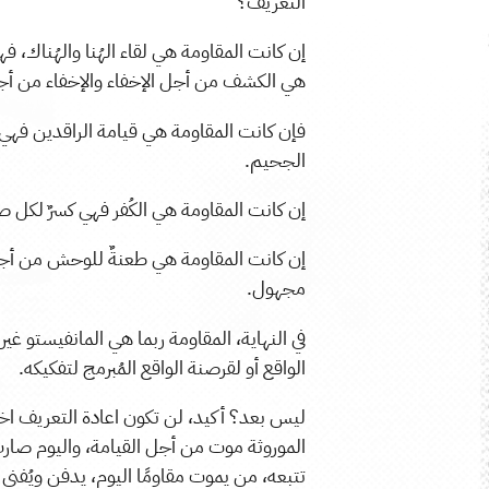
التعريف؟
إن كانت المقاومة هي لقاء الهُنا والهُناك، ف
هي الكشف من أجل الإخفاء والإخفاء من أ
فإن كانت المقاومة هي قيامة الراقدين فهي قيا
الجحيم.
إن كانت المقاومة هي الكُفر فهي كسرٌ لكل ص
إن كانت المقاومة هي طعنةٌ للوحش من أجل 
مجهول.
في النهاية، المقاومة ربما هي المانفيستو غير
الواقع أو لقرصنة الواقع المُبرمج لتفكيكه.
ليس بعد؟ أكيد، لن تكون اعادة التعريف اختبا
الموروثة موت من أجل القيامة، واليوم صا
تتبعه، من يموت مقاومًا اليوم، يدفن ويُفنى و