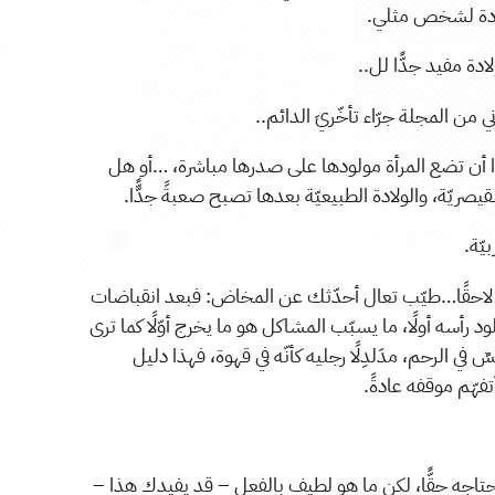
ولادة لشخص مثلي.
ة مفيد جدًّا لل..
ن المجلة جرّاء تأخّريَ الدائم..
ا أن تضع المرأة مولودها على صدرها مباشرة، …أو هل
يصريّة، والولادة الطبيعيّة بعدها تصبح صعبةً جدًّّا.
يّة.
بين لاحقًا…طيّب تعال أحدّثك عن المخاض: فبعد انقباضات
د رأسه أولًا، ما يسبّب المشاكل هو ما يخرج أوّلًا كما ترى
في الرحم، مدَلدِلًا رجليه كأنّه في قهوة، فهذا دليل
تفهّم موقفه عادةً.
 تحتاجه حقًّا، لكن ما هو لطيف بالفعل – قد يفيدك هذا –