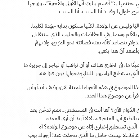
تختتمها بـ:” أقسم بالربّ أنّها الأولى والأخيرة”.. وزوجها
يصرخ طوال الوقت: أنا السبب، أنا السبب.
ا وليس عن الولادة. لكنّها ستكون بداية جيّدة لكلينا.
ننتهي بالألم ومصاريفِ الحفّاضات والحليب الّذي سنتقاتل
ار يتصاعد كأنّه بعثة فضائيّة نحو المرّيخ، ولا يهمُّ
أعتقد أنّ هذا يكفي.
يئًا ما، في الخارج هناك، أو أن نراقب أو نهاجر إلى جزيرة ما
ّتي يستطيع الپاسپور اللبنانيّ دخولها دون فيزا هه.
ا الموضوع في هذه الأجواء اللعينة الآن، وكيف أبدأ وأين
ا أقرأ عن موضوع هذا العدد.
 الدّوام الآن؟ أها أنت في المستشفى..ممم تدخّن بعد
طبع أيها المنحرف.. لا لا أريد أن أرى المعدة
 الّذي تستطيع إخباري إيّاه عن موضوع الولادة؟ آه
ة عامّة..لا ليست حامل ما الّذي تتحدّث عنه! أرجوك بوب