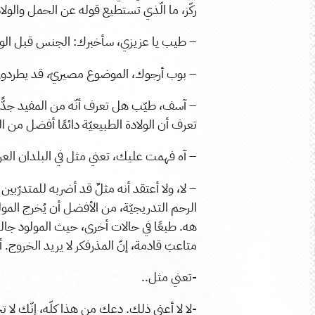
ركّز، ما الّذي تستطيع قوله عن الحمل وال
– طيب يا عزيزي، سأخبرك: الجنس قبل الولاد
– بوب أرجوك، الموضوع مصيريّ، قد يطردوني م
– آسف، طيّب هل تعرف أنّه من المفيد جدًّ
تعرف أن الولادة الطبيعيّة دائمًا أفضل من الق
– آه فهمت عليك، تعني مثل في البلدان العرب
– لا، ولا أعتقد أنه مثلٌ قد أضربه للمتدرّ
الرحم التدريجيّة، من الأفضل أن يُخرج المولو
هه. طبعًا في حالات أخرى، حيث المولود جالسٌ 
متاعبَ قادمة، إنّ المذرفكر لا يريد الخروج. أ
-تعني مثل..
-لا لا أعني ذلك. دعك من هذا كلّه، إنّك لا