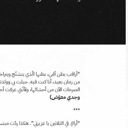
“أراقب بطن أمّي، بطنها الّذي يتشنّج ويترا
من زمان بعيد، أنا كنت فيه. حبلت بي وولد
الصرخات الآن من أحشائها، ولأنّني عرفت أحش
وجدي معوّض)
***
“أراكِ في الثلاثين يا عزيزتي”. هكذا ردّت مبتس