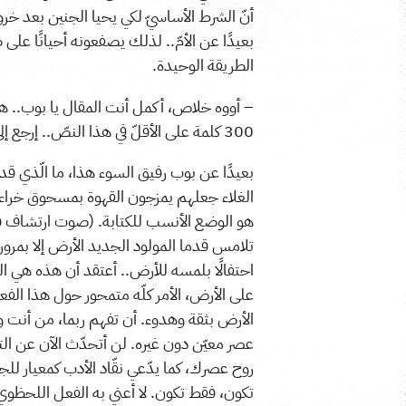
أنّ الشرط الأساسيّ لكي يحيا الجنين بعد خرو
بعيدًا عن الأمّ.. لذلك يصفعونه أحيانًا على 
الطريقة الوحيدة.
– أووه خلاص، أكمل أنت المقال يا بوب.. هه
300 كلمة على الأقلّ في هذا النصّ.. إرجع إلى عملك هيّا، باي..
بعيدًا عن بوب رفيق السوء هذا، ما الّذي قد 
الغلاء جعلهم يمزجون القهوة بمسحوق خراء ا
هو الوضع الأنسب للكتابة. (صوت ارتشاف ق
احتفالًا بلمسه للأرض.. أعتقد أن هذه هي الن
على الأرض، الأمر كلّه متمحور حول هذا الف
الأرض بثقة وهدوء. أن تفهم ربما، من أنت
عصر معيّن دون غيره. لن أتحدّث الآن عن ال
روح عصرك، كما يدّعي نقّاد الأدب كمعيار 