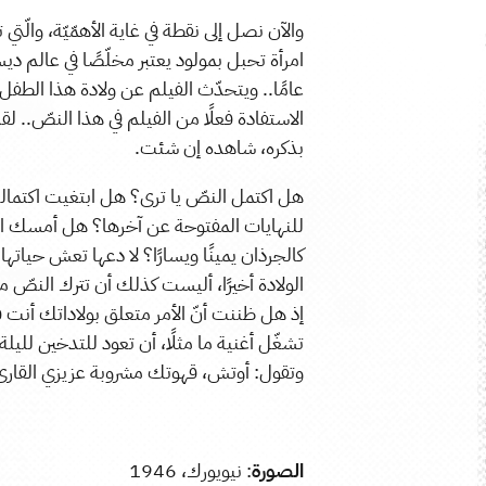
عامًا.. ويتحدّث الفيلم عن ولادة هذا الطفل ا
الاستفادة فعلًا من الفيلم في هذا النصّ.. لق
بذكره، شاهده إن شئت.
هل اكتمل النصّ يا ترى؟ هل ابتغيت اكتماله
للنهايات المفتوحة عن آخرها؟ هل أمسك الأفكا
كالجرذان يمينًا ويسارًا؟ لا دعها تعش حياتها
الولادة أخيرًا، أليست كذلك أن تترك النصّ م
إذ هل ظننت أنّ الأمر متعلق بولاداتك أنت
تشغّل أغنية ما مثلًا، أن تعود للتدخين لليلة
وتقول: أوتش، قهوتك مشروبة عزيزي القارئ،
الصورة
: نيويورك، 1946