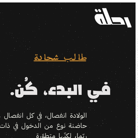
طالب شحادة
في البدء، كُن.
الولادة انفصال، في كل انفصال ع
حاضنة نوع من الدخول في ذات،
ربّما، لكنّها متطوّرة