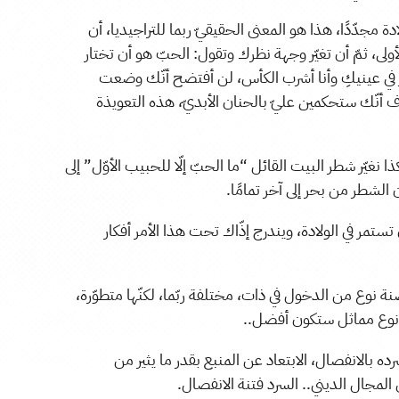
ة مجدّدًا، هذا هو المعنى الحقيقيّ ربما للتراجيديا، أن
أولى، ثمّ أن تغيّر وجهة نظرك وتقول: الحبّ هو أن تختار
 في عينيكِ وأنا أشرب الكأس، لن أفتضح أنّك وضعت
 أنّك ستحكمين عليّ بالحنان الأبديّ، هذه التعويذة
نغيّر شطر البيت القائل “ما الحبّ إلّا للحبيب الأوّل” إلى
ن الشطر من بحر إلى آخر تمامًا.
تمر في الولادة، ويندرج إذّاك تحت هذا الأمر أفكار
ة نوع من الدخول في ذات، مختلفة ربّما، لكنّها متطوّرة،
ن نوع مماثل ستكون أفضل..
 بالانفصال، الابتعاد عن المنبع بقدر ما يثير من
المجال الديني.. السرد فتنة الانفصال.