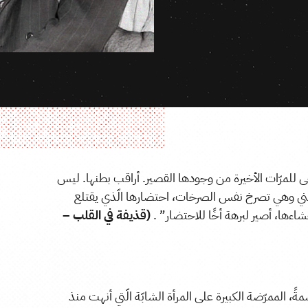
خى للمرّات الأخيرة من وجودها القصير. أراقب بطنها. ليس
تني وهي تصرخ نفس الصرخات، احتضارها الّذي يقتلع
اءها، أصير لبرهة أخًا للاحتضار” .
(قذيفة في القلب –
مةً، الممرّضة الكبيرة على المرأة الشابّة الّتي أنهت منذ