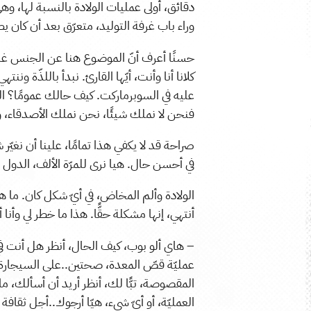
دقائق، أولى عمليات الولادة بالنسبة لها، وهي 
وراء باب غرفة التوليد، متعرّق بعد أن كان 
حسنًا أعرف أنّ الموضوع هنا عن الجنس غالبً
كلانا أنا وأنت، أيّها القارئ. نبدأ باللذّة و
عليه في السوبرماركت. كيف حالك عمومًا؟ الدول
فنحن لا نملك شيئًا، نحن نملك الأصدقاء، و
صراحة قد لا يكفي هذا تمامًا، علينا أن نغيّر ش
في أحسن حال. هيا نرى للمرّة الألف، الدول ال
الولادة وألم المخاض، في أيّ شكل كان. ما هذ
أنتهي، إنها مشكلة حقًّا. هذا ما خطر لي وأن
– هاي ألو بوب، كيف الحال، أنظر هل أنت في
عمليّة قصّ المعدة، صحتين..على السيجارة بال
المقصوصة، تبًّا لك، أنظر أريد أن أسألك، ما
العمليّة، أو أيّ شيء، هيّا أرجوك..أجل ثقاف