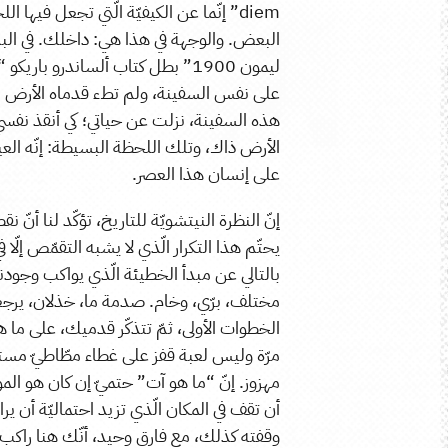
diem” إنّما عن الكيفيّة الّتي تجعل فيها
البعض. والوجهة في هذا هي: داخلك. في البدء 
على نفس السفينة، ولم تطء قدماه الأرض مرة 
هذه السفينة، نزلت عن حياتي؛ كي أنقذ نفسي.
الأرض ذاك، وتلك اللحظة البسيطة: إنّه العي
على إنسان هذا العصر.
إنّ النظرة النيتشويّة للتاريخ، تؤكّد لنا أنّ ن
يحتّم هذا التكرار الّذي لا يشبه التقمّص إل
بالتالي عن مبدأ الخطيئة الّذي يواكب وجودنا
مختلف، برّي، وخام. صدمة ما، خذلان، يرجعك
الخطوات الأولى، ثمّ تتذكّر قدميك، على ما هما
مرّة وليس لعبة قفز على غطاء مطّاطيّ مستد
مهزوز. إنّ “ما هو آت” حتميّ إن كان هو الم
أن تقف في المكان الّذي تزيد احتماليّة أن ير
وقفته كذلك، مع فارق وحيد، أنّك هنا راكب 