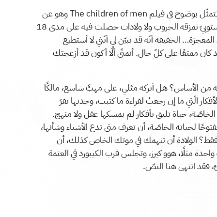
والآن نصل إلى نقطة في غاية الأهمّيّة، والّتي تتمثّل بوضوح في فيلم The children of men وهو عن
امرأة تحبل بمولود يعتبر مخلّصًا في عالم ديستوپيّ تمزقه الحروب ولا ولادات حصلت فيه على مدى 18
لمعجزة… الحقيقة أنّه قد تبيّن لي أنّني لا أستطيع
د كان ممتعًا على كلّ حال. أتمنّى ألّا أكون قد أزعجتك
 من الأساس؟ هل أتركه مثلي، على مهبٍّ شاسع، مالكًا
ر الّتي ما إن رجعتُ لقراءة ما كتبت، وجدتها تفرّ
 الخاصّة، حياة تليق بأفكار لم يمسكها عقل ولا منهج.
فتوحًا لحياته الخاصّة، أن تعرف متى تدع الأشياء وشأنها،
 فقط؟ الولادة أن تنهمك في موتك الخاص كذلك، أن
 واحدة مثلًا، هوو كيرز، وتجلس قرب الكيبورد في العتمة
 فقد انتهى هنا النصّ.