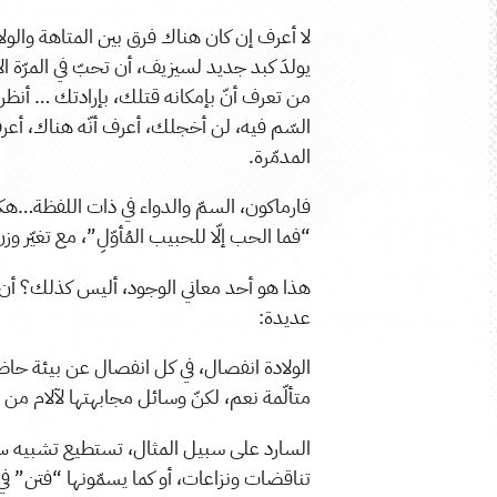
لا أعرف إن كان هناك فرق بين المتاهة والولاد
يولدَ كبد جديد لسيزيف، أن تحبّ في المرّة ال
من تعرف أنّ بإمكانه قتلك، بإرادتك … أنظر
السّم فيه، لن أخجلك، أعرف أنّه هناك، أعرف
المدمّرة.
فارماكون، السمّ والدواء في ذات اللفظة…هكذا 
“فما الحب إلّا للحبيب المُأوّلِ”، مع تغيّر وز
هذا هو أحد معاني الوجود، أليس كذلك؟ أن تس
عديدة:
الولادة انفصال، في كل انفصال عن بيئة حاضن
متألّمة نعم، لكنّ وسائل مجابهتها لآلام م
السارد على سبيل المثال، تستطيع تشبيه سرده
تناقضات ونزاعات، أو كما يسمّونها “فتن” في 