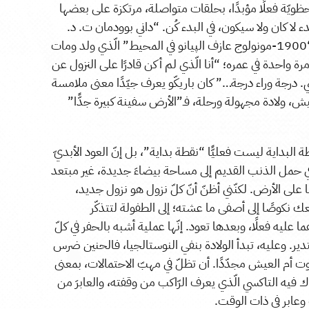
 اللحظويّة فعلًا مؤبدًا، بحلقات متواصلة، مرتكزة على بعضها
لا كان ولا سيكون، في البدء كُن. “داني بوودمان ت. د.
ليمون 1900” بطل كتاب ألساندرو باريكو “1900-مونولوج عازف الپيانو في المحيط” الّذي ولد ومات
واحدة في عمره؛ “أنا الّذي لم أكن قادرًا على النزول عن
 درجة وراء درجة…” كان باريكّو يعرف جيّدًا معنى ملامسة
ش، ولادة مجهولة ورحلة، فـ”الأرض سفينة كبيرة جدًّا”
قطة البداية ليست فعليًّا “نقطة بداية”، بل إنّ العود الأبديّ
ّا في حمل الذنب القديم إلى مساحة بيضاءَ جديدة، غير مبتعد
 على الأرض. لكنّني أظنّ أنّ كلّ نزول هو نزول جديد،
 نكوصًا إلى أصفى ما عشته؛ إلى الطفولة لتتذكّر
 عليه فعلًا، وبعدها تعود. إنّها عملية أشبه بالحفر في كلّ
ير. وعليه، تبدأ الولادة بنفي النوستالجيا، فالحنين ضرس
وت أم العيش مجدّدًا. أن تظلّ في مهبّ الاحتمالات، بمعنى
اك فيه التاكسي الّذي يعرف الرّاكب من وقفته، والعابرَ من
وعابر في ذات الوقت.