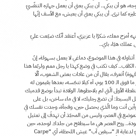
جه، هو أن يبكي.. أن يبكي يعني أن يعمل جهازه التنفّسيّ
طيزه كما ترى. أن يبكي يعني أن يعيش، مع الأسف إنّها
ه أمزح معك، شكرًا يا عزيزي، أعتقد أنّك ضيّعت عليّ
أتناوله في هذا الموضوع، دماغي لا يعمل بسهولة، إنّ
لكلاب.. كيف تكتب في وضع كهذا يا رجل ممم ولربّما هذا
هوة) أتعرف، يقال أن من عادات بعض الشعوب، ألّا
تلامس قدما المولود الجديد الأرض إلا بمرور ما فوق الـ 100 يوم، آه كيلا تنجّسه، بعدها يقيمون له
قطة الأولى الّتي لم يلاحظوها. الولادة تبدأ بوضع قدميك
عل البسيط: أن تضع رجليك، لا في ماء ساخن، بل على
 وأين أنت وما الّذي يحصل حين، وفجأة، وجدت نفسك في
تموضع في العصر، وليس من المحبّذ أن تهدفَ إلى تمثيل
للجودة.. روح العصر هي ما سيطفح من جلدك لوحده، حين
تكون، فقط تكون. لا أعني به الفعل اللحظويّ لدعاية الـ “سيفين آب” عيش اللحظة، أي “Carpe