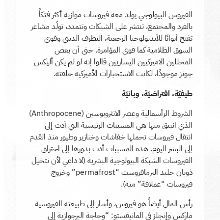
الفيروس البيولوجي يولد معه فيروسات موازية أكثر فتكاً
بالفرد والمجتمع، تنتشر على الشبكات وتتمدد، تولّد مشاعر
تفتح أبوابًا للأيديولوجيا الرجعية، التطرف الديني وقوى
السوق الظلامية كما قوى المؤامرة. حتى أن بعض
المحللين الاميركيين اليساريين قالوا إنه لو لم يكن أليكس
جونز موجودًا، لكانت الاستخبارات الأميركية خلقته.
طيفيّة، افتراضيّة، وبائيّة
الشروط الرأسمالية وعصر الانثروبوسين (Anthropocene)
الذي انبثق منها هي المسببات الرئيسية التي أدت إلى
انتقال فيروسات تحملها خفاشات وخنازير وطيور منذ القدم
إلى البشر اليوم. هذه المسببات أدت بدورها إلى اختراق
الفيروسات الشبكة البيولوجية البشرية (لا داعي لأن نتخيل
ذوبان جليد البرمافروست “permafrost” وخروج
فيروسات “عملاقة” منه).
رأس المال أيضاً هو فيروس، وأشار إلى طبيعته الفيروسية
ماركس وإنجلز في المانيفستو: “وحاجة البرجوازية إلى