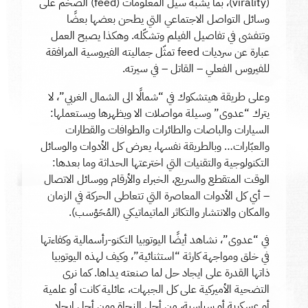
(virality)، بما يشبه سيل المعلومات (feed) الضخم على
وسائل التواصل الاجتماعي التي يطحن بعضها بعضًا
وتتفشى في تفاصيل الفيلم وتشكّله. وهكذا يصبح العمل
عبارة عن سرديات feed تمثّل جماليته الفيروسية المرافقة
للفيروس الفعلي – القاتل – في سيرته.
وعلى طريقة هيتشكوك في “شمالًا الى الشمال الغربي”، لا
يترك “عدوى” وسيلة مواصلات الا ويظهرها ويستعملها:
السيارات والباصات والطائرات والطوافات والقطارات
والعبّارات… وبالطريقة نفسها، يعرض كل الأدوات والوسائل
التكنولوجية والتقنيات التي اخترعتها الحداثة وما بعدها:
الوقت المتقطع والسريع، الخبراء والأرقام ووسائل الاتصال
– أي كل الأدوات المعاصرة التي تتعاطى الحركة في الزمان
والمكان والانتشار والتكاثر الماتيماتيكي (المُحَوْسب).
في “عدوى”، نشاهد أيضًا اليوتوبيا التكنو-رأسمالية وكفاءتها
في خلق ومواجهة كارثة “استثنائية”، وكيف لهذه اليوتوبيا
ذاتها القدرة على ايجاد حل لما صنعته يداها. كما نرى
التضحية الأميركية على كل الجبهات، عائلية كانت أو علمية
أو عسكرية أو سياسية، من أجل النجاة ومن أجل ايجاد