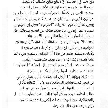
يقع أرضًا في أحد شوارع هونغ كونغ. يشكّك كروموييد
بمصداقية الخبر ويطرح نظرية تلو الأخرى حول الفيديو
وحقيقة الفيروس. لاحقًا، يلاحق كروموييد أحد العلماء الذين
يدرسون الفيروس الى مكان عمله، يشكك بمعلومات العالِم
ويقول له أن إحدى النظريات “الانترنتية” تقول إن الفيروس
مصدره عمل إرهابي. كروموييد يعرّف عن نفسه صحافيًا حرًا
مناهضًا لطغيان الدولة والنظام ولوبي الأدوية Big
Pharma. ويريد أن يحرّر الحقيقة “الحقيقية” وأن يفضح
المؤامرة من خلال طرح نظريات وتكهنات غير مدعومة
بالأدلة، وتنطلق فقط من فكرة أن الرواية الرسمية هي دائماً
رواية كاذبة. وشبّه كثيرون كروموييد بشخصية “ألكس
جونز” الانترنتية. إذ أن جونز المنتمي إلى الحركة “الليبرتارية”
وأحد أشهر منظري المؤامرة في أميركا، بدأ مسيرته
بالتشكيك برواية 11 أيلول الرسمية قائلاً إنها عمل داخلي
من تدبير الاستخبارات المحلية. وهو لا يزال لاعبًاًفاعلًا في
العالم السفلي المؤامراتي اليميني الأميركي، يبيع سرديات
خيالية لمتابعيه ويدعم كل أنواع الفاشية والمعارضة لليسار
والاشتراكية، حتى قررت منصات إلكترونية عدة منعه من
عرض برامجه وخطاباته عبرها.