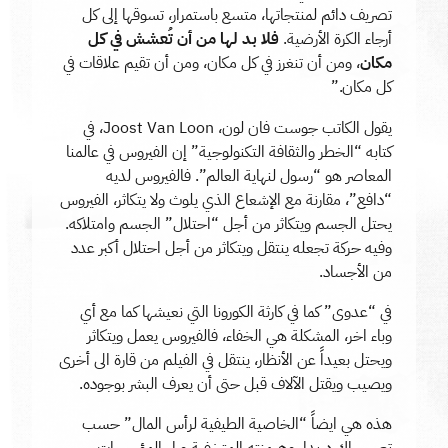
تصريف دائم لمنتجاتها، متسع باستمرار، تسوقها إلى كل
أرجاء الكرة الأرضية.
فلا بد لها من أن تُعشش في كل
مكان
، ومن أن تنغرز في كل مكان، ومن أن تقيم علاقات في
كل مكان.”
يقول الكاتب جوست فان لون، Joost Van Loon، في
كتابه “الخطر والثقافة التكنولوجية” إن الفيروس في عالمنا
المعاصر هو “رسول لنهاية العالم”. فالفيروس لديه
“دافع”، مقارنة مع الإشعاع الذي يلوث ولا يتكاثر، الفيروس
يحتل الجسم ويتكاثر من أجل “احتلال” الجسم وامتلاكه.
وفيه حركة تجعله ينتقل ويتكاثر من أجل احتلال أكبر عدد
من الأجساد.
في “عدوى” كما في كارثة الكورونا التي نعيشها كما مع أي
وباء اخر، المشكلة هي الخفاء، فالفيروس يعمل ويتكاثر
ويحتل بعيداً عن الأنظار، ينتقل في الفيلم من قارة الى أخرى
ويصيب ويقتل الآلاف قبل حتى أن يعرف البشر بوجوده.
هذه هي ايضاً “الخاصية الطيفية لرأس المال” حسب
تعبير جاك دريدا، وهيمنته المتخفية وراء المؤسسات