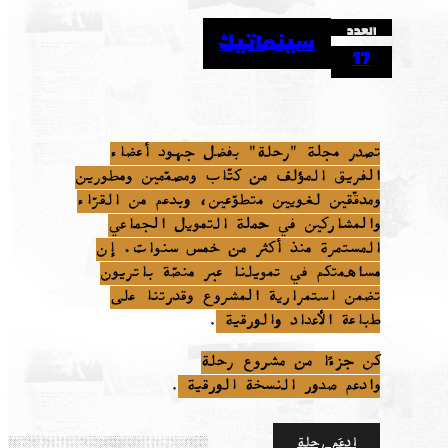
العدد
سينماتيك
17
تصدر مجلة "رحلة" بفضل جهود أعضاء
الفريق المؤلف من كتّاب ومصمّمين ومطورين
ومدقّقين لغويين متطوّعين، وبدعم من القرّاء
والمشاركين في حملة التمويل الجماعي
المستمرة منذ أكثر من خمس سنوات. إن
مساهمتكم في تمويلنا عبر منصّة باتريون
تضمن استمرارية المشروع وقدرتنا على
طباعة الأعداد والورقية
.
كن جزءًا من مشروع رحلة
وادعم صدور النسخة الورقية
.
ادعَم رحلة