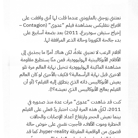
نعتتني زوجتي بالمازوشي عندما قلت لها أنني وافقت على
اقتراح نتفليكس بمشاهدة فيلم “عدوى” (Contagion –
إخراج ستيفن سودربرغ، 2011) بعد بضعة أسابيع على
بدء جائحة الكورونا وحالة الذعر المرافقة لها.
أفلام الرعب لا تعنيني عادةً، لكن هناك أمرًا ما يجذبني إلى
الأفلام الأبوكاليبتية الهوليوودية. فمن منّا يستطيع مقاومة
مشاهدة الماكينة الهوليوودية تتخيل نهاية العالم مرة تلو
الاخرى قبل نهاية الرأسمالية؟ فكيف بالأحرى لو كان العالم
يعيش الأبوكاليبس ذاته الذي يتطرّق إليه الفيلم؟ (أو أن
الفيلم يعالج الأبوكاليبس الذي نعيشه؟!).
كنت قد شاهدت “عدوى” مرات عدة منذ صدوره في
2011، لكنّي هذه المرة أردت اختبار ردّ فعلي على الفيلم
بينما نعيش الحجر وارتفاع أعداد الإصابات والحالات
الخطرة وموت الآلاف، فأجبرت نفسي على خوض حالة
قصوى من الواقعية المفرطة hyper-reality، كما قد