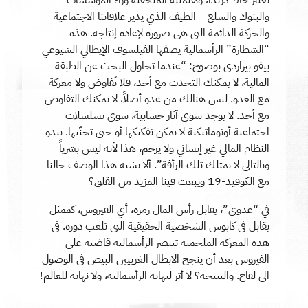
والبنوك والسلع – الطيف الذي يدير علاقاتنا الاجتماعية
والحركة الدائمة التي هي ضرورة لإعادة إنتاجه. هذه
“الشطارة” الرأسمالية يصفها الفيلسوف الإيطالي الشيوعي
بيفو بيراردي بوضوح: “عندما تحاول البحث عن الطبقة
المالية، لا يمكنك التحدث مع أحد، فلا تَفاوض ولا معركة
مع العدو. ليس هنالك من عدو أصلاً، لا يمكنك التفاوض
مع أحد. لا يوجد سوى آثار حسابية، سوى تسلسلات
اجتماعية أوتوماتيكية لا يمكن تفكيكها أو حتى تجنّبها. يبدو
النظام المالي غير إنساني ولا يرحم، هذا لأنه ليس بشرياً
وبالتالي لا يمتلك تلك الرأفة”. ألا يشبه هذا الوصف حالنا
مع الكوفيد-19 ويبعث فينا المزيد من القلق؟
في “عدوى”، يقابل رأس المال رمزه، أي الفيروس، كممثل
يقابل في كابوس الشخصية الحقيقية التي تلعب دوره. في
هذه المعركة الملحمية تنتصر الرأسمالية قاضية على
الفيروس بعد أن ينجح الابطال الغربيين البيض في الوصول
الى لقاح. والنتيجة؟ لا أثر لنهاية الرأسمالية، ولا نهاية للعالم!