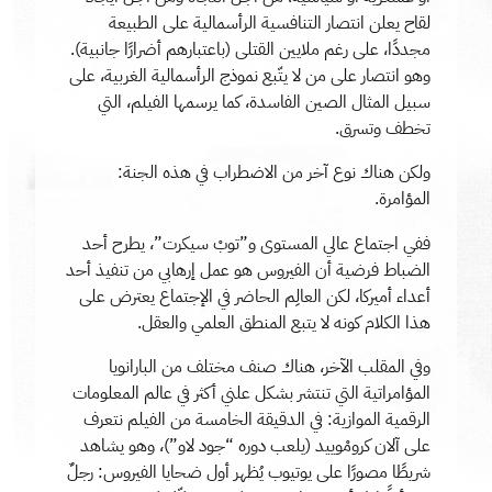
لقاح يعلن انتصار التنافسية الرأسمالية على الطبيعة
مجددًا، على رغم ملايين القتلى (باعتبارهم أضرارًا جانبية).
وهو انتصار على من لا يتّبع نموذج الرأسمالية الغربية، على
سبيل المثال الصين الفاسدة، كما يرسمها الفيلم، التي
تخطف وتسرق.
ولكن هناك نوع آخر من الاضطراب في هذه الجنة:
المؤامرة.
ففي اجتماع عالي المستوى و”توبْ سيكرت”، يطرح أحد
الضباط فرضية أن الفيروس هو عمل إرهابي من تنفيذ أحد
أعداء أميركا، لكن العالِم الحاضر في الإجتماع يعترض على
هذا الكلام كونه لا يتبع المنطق العلمي والعقل.
وفي المقلب الآخر، هناك صنف مختلف من البارانويا
المؤامراتية التي تنتشر بشكل علني أكثر في عالم المعلومات
الرقمية الموازية: في الدقيقة الخامسة من الفيلم نتعرف
على آلان كرومْوييد (يلعب دوره “جود لاو”)، وهو يشاهد
شريطًا مصورًا على يوتيوب يُظهر أول ضحايا الفيروس: رجلٌ