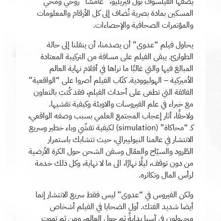
يصفها الفيلسوف بول فيريليو، “غامسًا” روحي ومخّي
المسكين بمادة بصرية تُضاف إلى كل الأرقام والمعلومات
والمؤتمرات الصحافية والإحصاءات.
يحاول فيلم “عدوى” أن يصدمنا، أن ينقلنا إلى حالة
الطوارئ. يبقى الفيلم على مسافة من التركيبة المعتادة
المبالغ فيها والتي غالبًا ما نراها في أفلام نهاية العالم
الأميركية – الهوليوودية. كتّاب الفيلم أصروا على “الواقعية”
الفائقة التي تطغى على أحداث الفيلم، فقد كُتبَ بالتعاون
مع خبراء في علم الفيروسات والاوبئة وكيفية تفشيها.
ولاحقًا، أثار إعجاب المجتمع العلمي بسبب وصفه الواقعي،
كـ “محاكاة” (simulation) لكيفية تفشّي وباء خطير وسريع
الانتشار في عالمنا النيوليبرالي، حيث تتشابك باستمرار
الطّرود والسيّاح والعمّال وسفن الشحن حول الكرة الأرضية
من دون توقف، ليلًا نهارًا، الى ما لا نهاية، وكل ذلك خدمة
لرأس المال وتكاثره.
ولكن الفيروس في “عدوى” ليس فقط سريع الانتشار إنما
أيضا شديد الفتك. أول الضحايا في الفيلم أشخاص
مجهولون في آسيا بدايةً ثم حول العالم، ومن ثم تموت