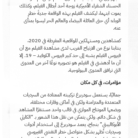
الحسناء الشقراء الأميركية زوجة أحد أبطال الفيلم، وكذلك
يموت ابنهما، ليكشف الفيلم بهذه الواقعة جديةَ خطرِ
الوباء؛ أي حتى العائلة البيضاء والعالم الحر ليسوا بمنأى
عنه.
كمشاهدين ومستهلكين للواقعية المفرِطة في 2020،
ينتابنا نوع من الارتياح الغريب لدى مشاهدة الفيلم مع أن
فيروس الفيلم يشبه إلى حد كبير فيروس الكوفيد – 19. إلا
أن ما أدهشني في الفيلم هو تصويره نوعًا آخر من العدوى
التي ترافق العدوى البيولوجية.
مؤامرات، في كل مكان
جماليًا، يستعمل سودربرغ تركيبته المعتادة من السرديات
المتعددة والمتزامنة ولكن في أماكن وقارات مختلفة،
ويضعها المونتاج الموازي في قالب واحد مستنفرًا المشاهد
في شكل دائم. ولكي يتمكن من نقل هذا الشعور بـ “الكارثي
الأبوكاليبتي” بنجاح، يعمد سودربرغ إلى استخدام أدوات
وسرديات تُظهر بشكل متواصل خطر التفشي الفيروسي