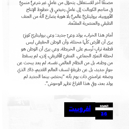
مصنعًا آخر للاستغلال. يتحوّل من عاملٍ غير شرعيٍّ منسيٍّ
في مناجم الكوبالت إلى عاملٍ رخيصٍ في خطوط الإنتاج
الأوروبية، بروليتاريٍّ عالميٍّ بلا هوية يصارع آلةً من العنف
الطبقي والعنصرية المقنّعة.
أمام هذا الخراب، يولد وعيٌ جديد: وعي بروليتاريّ كونيّ
يرى أن الأرض كلّها محتلة، وأن الوطن الحقيقي ليس
قطعة ترابٍ تُرسم على الخريطة. وعي يرى أن الوطن هو
لحظة التمرّد الجماعي. المنفيّ الأفريقي، إذن، لم يسقط
من وطنه، بل من النظام العالمي نفسه. لم يعد يبحث عن
جوازٍ جديد، بل عن طريقةٍ لنسف العالم القديم، ذاك الذي
وصفه غرامشي ذات يوم بأنه “يحتضر، بينما الجديد لم
يولد بعد، وفي هذا الفراغ تظهر الوحوش”.
العدد
أفروبيت
36