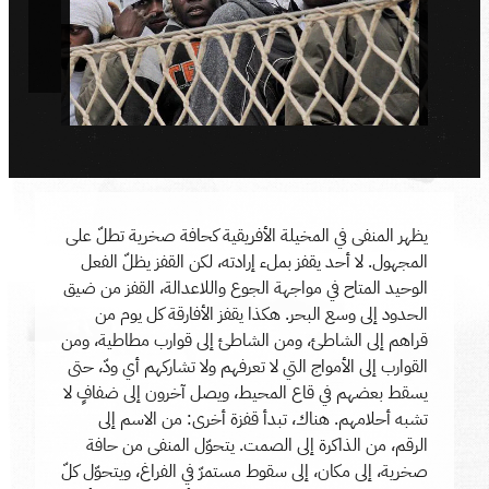
يظهر المنفى في المخيلة الأفريقية كحافة صخرية تطلّ على
المجهول. لا أحد يقفز بملء إرادته، لكن القفز يظلّ الفعل
الوحيد المتاح في مواجهة الجوع واللاعدالة، القفز من ضيق
الحدود إلى وسع البحر. هكذا يقفز الأفارقة كل يوم من
قراهم إلى الشاطئ، ومن الشاطئ إلى قوارب مطاطية، ومن
القوارب إلى الأمواج التي لا تعرفهم ولا تشاركهم أي ودّ، حتى
يسقط بعضهم في قاع المحيط، ويصل آخرون إلى ضفافٍ لا
تشبه أحلامهم. هناك، تبدأ قفزة أخرى: من الاسم إلى
الرقم، من الذاكرة إلى الصمت. يتحوّل المنفى من حافة
صخرية، إلى مكان، إلى سقوط مستمرّ في الفراغ، ويتحوّل كلّ