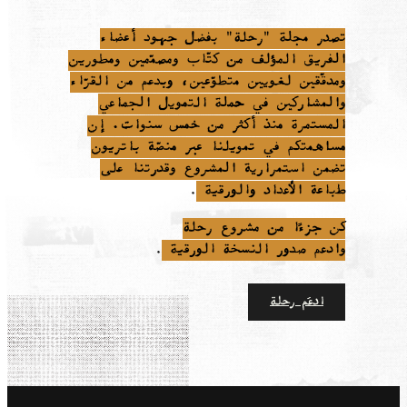
تصدر مجلة "رحلة" بفضل جهود أعضاء
الفريق المؤلف من كتّاب ومصمّمين ومطورين
ومدقّقين لغويين متطوّعين، وبدعم من القرّاء
والمشاركين في حملة التمويل الجماعي
المستمرة منذ أكثر من خمس سنوات. إن
مساهمتكم في تمويلنا عبر منصّة باتريون
تضمن استمرارية المشروع وقدرتنا على
طباعة الأعداد والورقية
.
كن جزءًا من مشروع رحلة
وادعم صدور النسخة الورقية
.
ادعَم رحلة