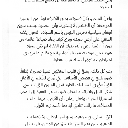
للحدود.
ولعلّ المنفى، بكلّ قسوته، يمنح الأفارقة نوعًا من البصيرة
الموجعة: أن الخلاص لا يُستورد، وأن الحدود ليست سوى
أوهامٍ سياسية تحرس البؤس باسم السيادة. فحين يقف
المنفيّ على أرضٍ بعيدة ويرى كيف يعاد صياغة عالمه من
دون أن يُسأل عن رأيه، يدرِك أن القفزة لم تكن مجرّد
هروب من موت صغير، بل مواجهة مع نظام عالميّ بنى
امبراطوريته فوق أجساد من سقطوا.
رغم كل ذلك، يشعّ في قلوب المنفيّين ضوءٌ صغير لا يُطفأ.
ضوء يلمع في قصص الأسلاف التي تُروى للأبناء، في الأغاني
التي تُغنّى في المساءات الطويلة، في العيون التي لا تنسى
شكل النيل ولا رائحة المطر. ضوء يجعل القفزة إلى المنفى
استمرارًا للحياة، وفعل إيمان بأن الأرض، مهما طالت
المسافة، ما زالت تنادي أبناءها بأسمائهم الأولى.
لكنّ المنفى، في جوهره، وجهٍ آخر للوطن، وكلاهما قيد.
المنفيّ، حين يعبر البحر، لا يتحرّر من الوطن، بل يدخل