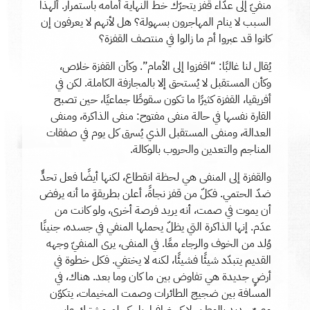
منفيّ إلى عدّاء قفز يتحرّك خط النهاية أمامه باستمرار. ألهذا
السبب لا ينام المهاجرون بسهولة؟ هل لأنهم لا يعرفون إن
كانوا قد عبروا أم ما زالوا في منتصف القفزة؟
يُقال لنا غالبًا: “اقفزوا إلى الأمام”. وكأن القفزة خلاص،
وكأن المستقبل لا يُستحق إلا بالمجازفة الكاملة. لكن في
أفريقيا، القفزة كثيرًا ما تكون سقوطًا جماعيًا، حين تصبح
القارة نفسها في حالة منفى مفتوح: منفى الذاكرة، ومنفى
العدالة، ومنفى المستقبل الذي يُسرق كل يوم في صفقات
المناجم والتعدين والحروب بالوكالة.
والقفزة إلى المنفى هي لحظة انقطاع، لكنها أيضًا فعل تحدٍّ
ضدّ الحتمي. فكلّ من قفز نجاةً، أعلن بطريقةٍ ما أنه يرفض
أن يموت في صمت، أنه يريد فرصة أخرى، ولو كانت من
عدَم. إنها الذاكرة التي يظلّ يحملها المنفي في جسده، جنينًا
وُلد من الخوف والرجاء معًا. في المنفى، يرى المنفيّ وجهه
القديم يتبدّد شيئًا فشيئًا، لكنه لا يختفي. فكل خطوة في
أرضٍ جديدة هي تفاوض بين ما كان وما بعد. هناك، في
المسافة بين ضجيج الطائرات وصمت المخيمات، يتكوّن
وعيٌ جديد بالوطن، لا كجغرافيا، بل كحلمٍ مشترك عابر