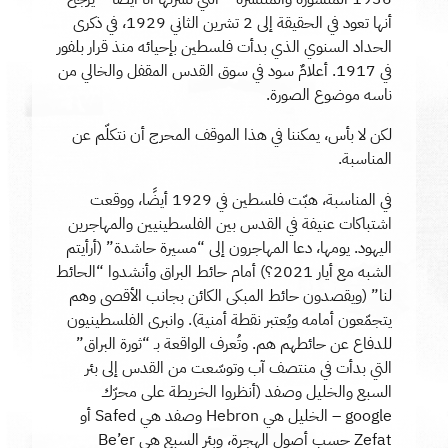
أنها تعود في الحقيقة إلى 2 تشرين الثاني 1929، في ذكرى
الحداد السنوي الذي بدأت فلسطين بإحيائه منذ قرار بلفور
في 1917. أعلامٌ سود في سوق القدس المقفل والخالي من
ناسه موضوع الصورة.
لكن لا بأس، يمكننا في هذا الموقف المحرج أن نتكلّم عن
المناسبة.
في المناسبة، هبّت فلسطين في 1929 أيضًا، ووقعت
اشتباكات عنيفة في القدس بين الفلسطينيين والمهاجرين
اليهود. يومها، دعا المهاجرون إلى “مسيرة حاشدة” (أرأيتم
الشبه مع أيار 2021؟) أمام حائط البراق وأنشدوا “الحائط
لنا” (ويقصدون حائط المبكى الكائن بجانب الأقصى وهم
يتجمّعون أمامه ويُعتبر نقطة أمنية). وانبرى الفلسطينيون
للدفاع عن حائطهم هم. وتُعرف الواقعة بـ “ثورة البراق”
التي بدأت في منتصف آب وتوسّعت من القدس إلى بئر
السبع والخليل وصفد (أنظروا الخريطة على محرّك
google – الخليل هي Hebron وصفد هي Safed أو
Zefat حسب أصول الهجرة، وبئر السبع هي Be’er