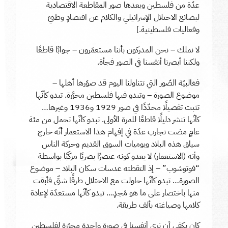
عدّة من فلسطين وبعدها صور المقاطعة الاقتصادية
لبضائع الاحتلال الإسرائيلي والكلام عن اقتصادٍ وطنيّ
وفعاليات فلسطينية.]
لا نملك – نحن المدركون بأننا مستعمَرون – جوابًا قاطعًا
ولكننا أبصرنا أنفسنا في الصور فجأة.
فغالبيّة الصّور التي تتناولنا اليوم قد صوّرها أهلها –
موضوع الصورة – وتبدو فيها فلسطين محرَّرة. تبدو كأنّها
تثبت تفصيلًا محدّدًا في صور 1929 و1936 وغيرها…
كأنّها تنشر دليلًا قاطعًا للمرة الأولى. تبدو كأنّها تحمل من مئة
عامٍ مضت تجارب عدّة في إفهام هذا الاستعمار أنّه خارج
سياق هذه البلاد ويوميات السوق القديم وحركة الناس
وأنه (الاستعمار) لا يعدو كونه عنصرًا بصريًا مركّبًا بواسطة
“فوتوشوب” – إذ التقطته عدسات سكان البلاد – موضوع
الصورة… تبدو كأنّها حاولت مع الاحتلال طرقًا شتّى فأبقت
منها باختصار على ما هو مُجدٍ… تبدو كأنّها مستعدّة لإعادة
كلامها وصياغته بألف طريقة.
كان يكفي أن نرى أنفسنا في صورة واحدة محرّرة لفلسطين