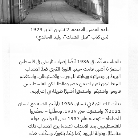
بلدة القدس القديمة، 2 تشرين الثاني 1929
(من كتاب “قبل الشتات”، وليد الخالدي)
بالمناسبة، نُفّذ في 1936 أيضّا إضراب تاريخي في فلسطين
استمرّ 6 أشهر. قامت حينها الثورة الكبرى ضدّ الانتداب
البريطاني وضرائبه ورعايته للهجرات والاستيطان. واستقدم
البريطانيون تعزيزات من مصر ومالطا. لكن الفلسطينيين
قاوموا واشتبكوا واستمرّوا أشهرًا طويلة في إضرابهم.
بدأت تلك الثورة في نيسان 1936 (أرأيتم الشبه مع نيسان
2021؟) واستمرّت حتى 1939. وتخلّلها – تحضّروا
للمفاجأة – توصية عام 1937 بحل الدولتين! دولة
للفلسطينيين بعد الانتداب (عندما يرى الانتداب ذلك
مناسبًا)، ودولة لليهود (كما وَعَدَ بلفور). وشكّلت هذه