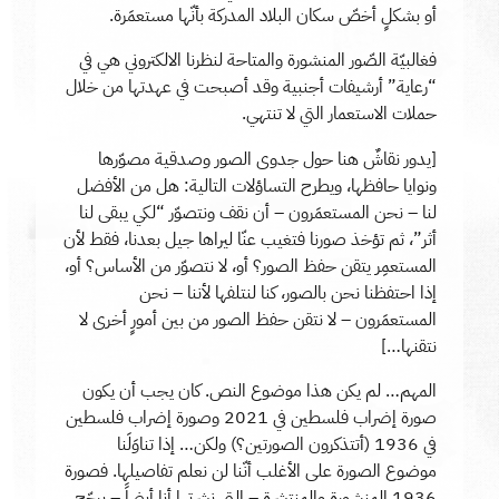
أو بشكلٍ أخصّ سكان البلاد المدركة بأنّها مستعمَرة.
فغالبيّة الصّور المنشورة والمتاحة لنظرنا الالكتروني هي في
“رعاية” أرشيفات أجنبية وقد أصبحت في عهدتها من خلال
حملات الاستعمار التي لا تنتهي.
[يدور نقاشٌ هنا حول جدوى الصور وصدقية مصوّرها
ونوايا حافظها، ويطرح التساؤلات التالية: هل من الأفضل
لنا – نحن المستعمَرون – أن نقف ونتصوّر “لكي يبقى لنا
أثر”، ثم تؤخذ صورنا فتغيب عنّا ليراها جيل بعدنا، فقط لأن
المستعمِر يتقن حفظ الصور؟ أو، لا نتصوّر من الأساس؟ أو،
إذا احتفظنا نحن بالصور، كنا لنتلفها لأننا – نحن
المستعمَرون – لا نتقن حفظ الصور من بين أمورٍ أخرى لا
نتقنها…]
المهم… لم يكن هذا موضوع النص. كان يجب أن يكون
صورة إضراب فلسطين في 2021 وصورة إضراب فلسطين
في 1936 (أتتذكرون الصورتين؟) ولكن… إذا تناوَلَنا
موضوع الصورة على الأغلب أنّنا لن نعلم تفاصيلها. فصورة
1936 المنشورة والمنتشرة – التي نشرتها أنا أيضاً – يرجّح