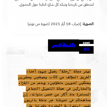
لنتحقق من تاريخنا ونبدّد كل شكٍ انتابنا حول الجدوى.
الصورة
: إضراب 18 أيار 2021 (صورة من تويتر)
العدد
كلمة السر
21
تصدر مجلة "رحلة" بفضل جهود أعضاء
الفريق المؤلف من كتّاب ومصمّمين ومطورين
ومدقّقين لغويين متطوّعين، وبدعم من القرّاء
والمشاركين في حملة التمويل الجماعي
المستمرة منذ أكثر من خمس سنوات. إن
مساهمتكم في تمويلنا عبر منصّة باتريون
تضمن استمرارية المشروع وقدرتنا على