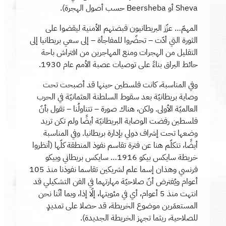
Sheva أو Beersheba حسب أصول الهجرة).
المهمّ… عزّز البريطانيون قبضتهم الأمنية ليقضوا على
الثورة التي أدّت – تحضّروا للمفاجأة – إلى سعي بريطانيا إلى
التقليل من الهجرات ومنع المهاجرين من افتراش باحة
حائط البراق بناءً على توصيات عصبة الأمم عام 1930.
وفي المناسبة، كانت فلسطين حينها قد أصبحت تحت
وصاية بريطانيّة بعد سقوط السلطنة العثمانيّة في الحرب
العالميّة الأولى. ولكن، هناك صورة – تتناولُنا – تقول بأنّ
فلسطين رفضت الوصاية البريطانيّة أيضًا ولم تكن تريد
وضعها تحت إشراف دولي بإدارة بريطانيا. وفي المناسبة
أيضًا، نتكلّم هنا عن فترة تقاسم نفوذ المنطقة كلّها (أنظروا
خريطة سايكس بيكو 1916… سايكس بريطاني وبيكو
فرنسي وهذان إسما علم لشريكين تقاسما نفوذنا منذ 105
أعوام ويُفترض أنّ صلاحيّة مهارتهما في الفن التشكيلي قد
انتهت منذ 5 أعوام، أي في مئويتها، إلّا إذا، وبما أنّنا نحن
المستعمَرين موضوع الخريطة، قد حصلا على تمديدٍ
للصلاحية، ريثما تجهز الخريطة الجديدة).