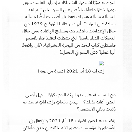
التوصية مبرّرًا لاستمرار الاشتباكات، إذ رأى الفلسطينيون
يومها خطرًا داهمًا يتلخّص على النحو التالي “لم تعد
المسألة مسألة هجرات فقط بل أصبحت أيضًا مسألة
سيادة على التراب”. أنهت بريطانيا الثورة في 1939 من
خلال الإعدامات والاغتيالات وتسليح الهاغاناه ومن خلال
التحركات الدبلوماسية التي نشطت لتنفيذ قرار تقسيم
فلسطين كبابٍ للحد من الهجرة العشوائية. (كان واضحًا
أنها عملية دسّ السم في العسل.)
إضراب 18 أيار 2021 (صورة من تويتر)
وفي المناسبة، هل تبدو الهبّة اليوم تكرارًا – فهل أوحى
النص أعلاه بذلك؟ – لهباتٍ وثوراتٍ وإضراباتٍ قامت ثم
وُئدت وبقي الاستعمار؟
[نضيف هنا صور اضراب 18 أيار 2021 والإقفال في
الأسواق والمؤسسات وصور الاشتباكات في مدنٍ وأماكن