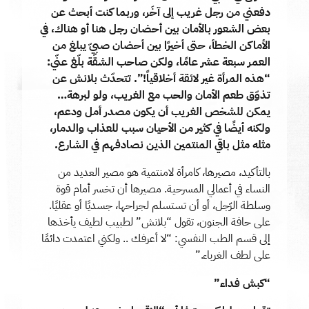
دفعني من رجل غريب إلى آخَر، وربما كنت أبحث عن
بعض الشعور بالأمان بين أحضان رجل هنا أو هناك، في
الأماكن الخطأ، حتى أخيرًا بين أحضان صبيّ يبلغ من
العمر سبعة عشر عامًا، ولكن صاحب الشقّة بلّغ عنّي:
“هذه المرأة غير لائقة أخلاقياً!”. تتحدّث بلانش عن
تذوّق طعم الأمان والحب مع الغريب، ولو لبرهة…
يمكن للشخص الغريب أن يكون مصدر أمل ودعم،
ولكنه أيضًا في كثير من الأحيان سبب للعذاب والدمار،
مثله مثل باقي المنتمين الذين نصادفهم في الشارع.
بالتأكيد، مصيرها، كامرأة لامنتمية هو مصير العديد من
النساء في أعمالي المسرحية. مصيرها أن تخسر أمام قوة
وسلطة الرّجل، أو أن تستسلم لجراحها، جسديًا أو عقليًا.
على حافة الجنون، تقول “بلانش” لطبيب لطيف يأخذها
إلى قسم الطب النفسي: “لا أعرفك .. ولكني اعتمدت دائمًا
على لطف الغرباء.”
“كبش فداء”