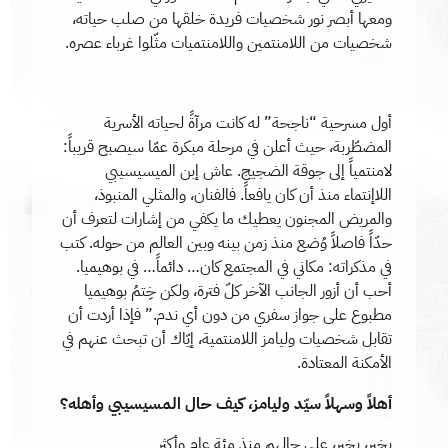
ومعها أبصر نور شخصيات فريدة خلقها من صلب حياته،
شخصيات من اللامنتمين واللامنتميات مثّلوا غرباء عصره.
أول مسرحية “ناجحة” له كانت مرآةً لحياته الأسرية
المضطّربة، حيث أعلن في مرحلة مبكرة عمّا سيصبح قريباً:
لامنتمياً إلى جوقة الضجيج. عاش إبن الميسيسيبي
اللاإنتماء منذ أن كان يافعاً. فالفنان، والمثلي المنبوذ،
والمريض المجنون يعطيك ما يكفي من إشارات لتعرف أن
حدّاً فاصلاً وُضع منذ زمن بينه وبين العالم من حوله. كتب
في مذكراته: مكاني في المجتمع كان… دائماً… في بوهيميا.
أحب أن أزور الجانب الآخر كلّ فترة، ولكن خِتمُ بوهيميا
مطبوع على جواز سفري من دون أي ندم.” فإذا أردت أن
تقابل شخصيات وليامز اللامنتمية، إيّاك أن تبحث عنهم في
الأمكنة المعتادة.
أهلاً وسهلاً سيّد وليامز، كيف حال المسيسيبي وأهله؟
بخير، بخير، على حالهم منذ مئة عام وأكثر