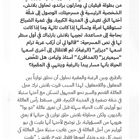
من بطولة فيفيان لي ومارلون براندو، تحاول بلانش،
الشخصية الرئيسية في مسرحيتك، الوصول إلى شقّة
أختها التي تعيش في المدينة الكبيرة. وفي غمرة الضياع
تستوقفها امرأة وتسألها إذا كانت تائهة وما إذا كانت
بحاجة إلى مساعدة. تجيبها بلانش بارتباك في أول سطر
لها في نص المسرحية: “قالوا لي أن أركب عربة ترام
اسمها “ديزاير” (الرغبة)، ثم الانتقال إلى أخرى اسمها
“سيميتريز” (المدافن).” أستاذ وليامز، هل تلخّص
الحياة بأنها مسار يبدأ بالرغبة وينتهي في المقبرة؟
بالطبع، وبين الرغبة والمقبرة نحاول أن نخلق توازناً بين
المعقول واللامعقول. لهذا السبب قررت بلانش ترك منزل
العائلة الفخم والسير نحو المجهول لتسكن مع أختها ستيلا
في شقة صغيرة في المدينة الكبيرة. ففي مسقط رأس العائلة
نيو أورلينز، كانت الحياة سهلة قبل أن تغرق عائلة “دو بوا”
بالديون. ولكن محاولة بلانش خلق توازن في حياتها لا يعني
هروبها من المسؤولية. بل توضح لأختها أنها بقيت في نيو
أورلينز من أجل العائلة في حين غادرت ستيلا منزل العائلة كي
تنسى كل شيء وتدبّر أمورها فقط. تصرخ بلانش: “بقيت