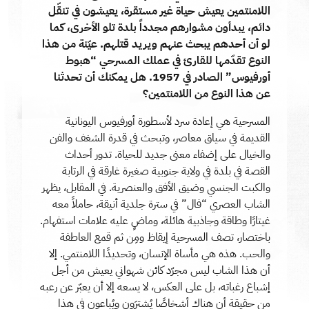
اللامنتمين يعيش حياة غير مستقرة، يعيشون في تنقّل
دائم، يبدأون مشوارهم مجدداً بلدة تلو الأخرى، كما
لو أن أحدهم يبحث عنهم ويريد قتلهم. عيّنة من هذا
النوع تقدّمها للقارئ في عملك المسرحي “هبوط
أورفيوس” الصادر في 1957. هل يمكنك أن تحدثنا
عن هذا النوع من اللامنتمين؟
المسرحية هي إعادة سرد لأسطورة أورفيوس اليونانية
القديمة في سياق معاصر، وتبحث في قدرة الشغف والفن
والخيال على إضفاء معنى جديد للحياة. تدور أحداث
القصة في بلدة في ولاية جنوبية صغيرة غارقة في الرتابة
والكبت الجنسي وضيق الأفق والعنصرية. في المقابل، يظهر
الشاب العصري “فال” في سترة جلدية أنيقة، حاملاً معه
غيتارًا وطاقة وجاذبية هائلة، وماضٍ عليه علامات استفهام.
باختصار، تصف المسرحية إيقاظ ومِن ثم قمع العاطفة
والحب. هذه هي مأساة الإنسان، وتحديدًا اللامنتمي. إلا
أن هذا الشاب ليس مجرّد كائن شهواني يعيش من أجل
إشباع رغباته، بل على العكس، لا يسعه إلا أن يعبّر عن رعبه
من حقيقة أن هناك أشخاصًا يُشترَون ويُباعون في هذا