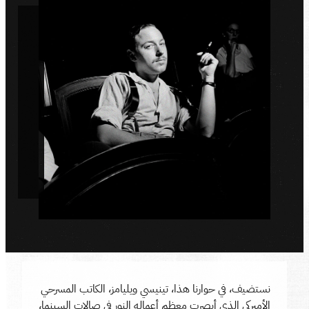
نستضيف، في حوارنا هذا، تينيسي ويليامز، الكاتب المسرحي
الأميركي الذي أبصرت معظم أعماله النور في صالات السينما،