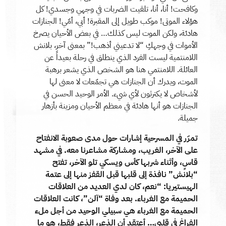
وكافحت! أنا، أنا، تلقيت الضربات في وجهي وجسدي! كل
هؤلاء الموتى! موكب طويل إلى المقبرة! أبي، أمّي! الجنازات
هادئة، ولكن الموت ليس كذلك… في بعض الأحيان يصرخ
الأموات في وجهكِ “لا تدعيني أذهب!” بمعنى آخر، بلانش
اللامنتمية ليست الفرد الذي ينطلق في رحلة بعيداً عن
العائلة. اللامنتمي هنا هو الشخص الذي يشعر برهبة
الموت، ويدرك أن الجنازات هي تجمّعات لا معنى لها
لأشخاص لا يكترثون لأي شيء. الأمر الوحيد الحسن في
الجنازات هو أنها هادئة في معظم الأحيان ومزينة بأزهار
جميلة.
تمرّر في المسرحية إشارات حول مدى صعوبة الانفتاح
على الآخر، الغريب، ومشاركة مشاعرنا معه. في مشهد
قاسٍ، وأثناء شربها كأس ويسكي تلو الآخر، تفتح
“بلانش” نافذة إلى قلبها قبل القفز منها إلى عتمة
الهيستيريا: “نعم، كان لدي العديد من العلاقات
الحميمة مع الغرباء. بعد وفاة “آلن”، كانت العلاقات
الحميمة مع الغرباء هي سبيلي الوحيد من أجل ملء
الفراغ في قلبي… أعتقد أن الذعر، الذعر فقط، هو ما