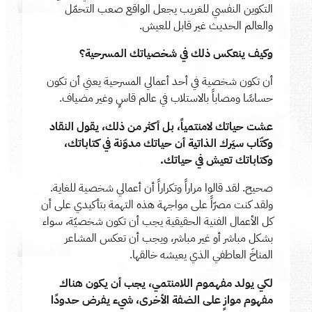
التكوين النفسي للغريب يجعل الواقع صعب التحمّل
والعالم الحديث غير قابل للعيش.
وكيف ينعكس ذلك في شخصياتك المسرحية؟
أن تكون شخصية في أحد أعمالي المسرحية يعني أن تكون
حساسًا ومصاباً بالاستلاب في عالم قاسٍ وغير مضياف.
عشت حياتك لامنتمياً، بل أكثر من ذلك، يقول النقاد
وكتّاب سيَرك الذاتية أن حياتك مدوّنة في كتاباتك،
وكتاباتك تعيش في حياتك.
صحيح. لقد قالوا مراراً وتكراراً أن أعمالي شخصية للغاية.
ولقد كنت مصرّاً على مواجهة هذه التهمة بتأكيدي على أن
كل الأعمال الفنية الحقيقية يجب أن تكون شخصيّة، سواء
بشكل مباشر أو غير مباشر، ويجب أن تعكس المشاعر
المناخَ العاطفي الذي يعيشه خالقها.
لكي يولد مفهموم اللامنتمي، يجب أن يكون هناك
مفهوم موازٍ على الضفة الأخرى، شيء يفرض حدودًا