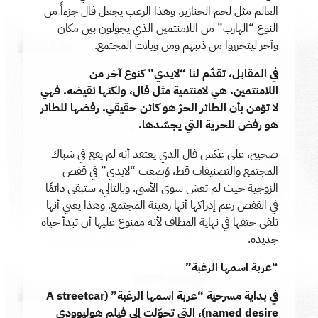
العالم مثل لحم الخنازير. وهذا الرعب يجعل فال جزءاً من
النوع “الهارب” من اللامنتمين الذي يجولون بين مكان
وآخر ليتحرروا من ذنبهم ومن ويلات المجتمع.
في المقابل، تقدّم لنا “لايدي” كنوع آخر من
اللامنتمين. هي لامنتمية مثل فال، ولكنها نقيضه. فهي
لا تؤمن بأن الطائر الحرّ هو كائن حقيقي. رفضها للطائر
هو رفض للحرية التي يجسّدها.
صحيح، على عكس فال الذي يعتقد أنه لم يقع في شباك
المجتمع والتصنيفات قط، وُضعت “لايدي” في قفص
الزوجية حيث لم تعش سوى الأسى. وبالتالي، ستبقى دائمًا
في القفص رغم إدراكها أنها رهينة المجتمع. وهذا يعني أنها
تلقى حتفها في نهاية المطاف لأنه ممنوع عليها أن تبدأ حياة
جديدة.
“عربة اسمها الرغبة”
في بداية مسرحية “عربة اسمها الرغبة” (A streetcar
named desire)، التي تحوّلت إلى فيلم هوليوودي