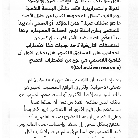
تقول جوليا كريستيفا أن “الإقصاء ضروريّ لوجود
الدولة واستمراريتها. فكما تشكّل البصمة النفسية
روح الفرد، تشكل المجموعة نفسها من خلال إقصاء
ما هو مختلف عنها.” فمن المؤكد، أو الحتمي، أن يبدأ
اللامنتمي بطرح أسئلة تزعج الجماعة المسيطرة. وهنا
يبدأ تفشّي العنف ضد الآخر الغريب في كثير من
المنعطفات التاريخية كأحد تجليات هذا الاضطراب
الجماعي. على المستوى النفسي، هل يمكن القول أن
ظاهرة اللامنتمي هي نوع من الاضطراب العصبي
(Collective neurosis)؟
ربما، إذا اعتبرنا أن اللامنتمي يعبّر عن رغبة (سؤال) لم
تتحقق (لا جواب). ولكن في الواقع المضطرب الخطِر هو
ذلك الذي يريد إقصاء الآخرين أو استعبادهم. المنتمي هو
أولئك الذين يملكون القوة من دون أن يملكوا عمقاًَ
يساعدهم على فهم الأمور. أما اللامنتمي فهو الأكثر وعياً،
وعلى الرغم من أن هذا الوضوح يمنحه القلق، إلا أنه
مندفع بشكل صحّي إلى شغفه وإحساسه تجاه العالم ومن
فيه. اللامنتمي هو السليم في عالم مريض لا يكترث لكل