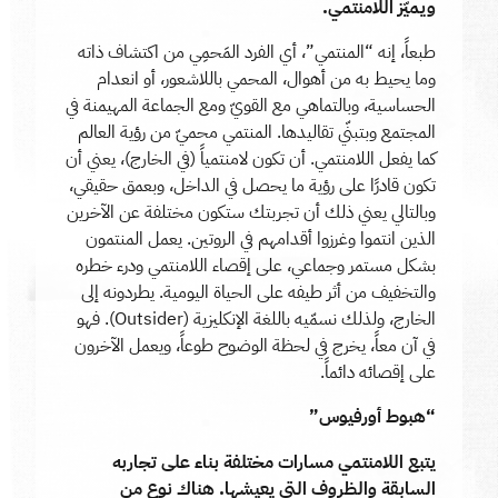
ويميّز اللامنتمي.
طبعاً، إنه “المنتمي”، أي الفرد المَحمِي من اكتشاف ذاته
وما يحيط به من أهوال، المحمي باللاشعور، أو انعدام
الحساسية، وبالتماهي مع القويّ ومع الجماعة المهيمنة في
المجتمع وبتبنّي تقاليدها. المنتمي محميّ من رؤية العالم
كما يفعل اللامنتمي. أن تكون لامنتمياً (في الخارج)، يعني أن
تكون قادرًا على رؤية ما يحصل في الداخل، وبعمق حقيقي،
وبالتالي يعني ذلك أن تجربتك ستكون مختلفة عن الآخرين
الذين انتموا وغرزوا أقدامهم في الروتين. يعمل المنتمون
بشكل مستمر وجماعي، على إقصاء اللامنتمي ودرء خطره
والتخفيف من أثر طيفه على الحياة اليومية. يطردونه إلى
الخارج، ولذلك نسمّيه باللغة الإنكليزية (Outsider). فهو
في آن معاً، يخرج في لحظة الوضوح طوعاً، ويعمل الآخرون
على إقصائه دائماً.
“هبوط أورفيوس”
يتبع اللامنتمي مسارات مختلفة بناء على تجاربه
السابقة والظروف التي يعيشها. هناك نوع من