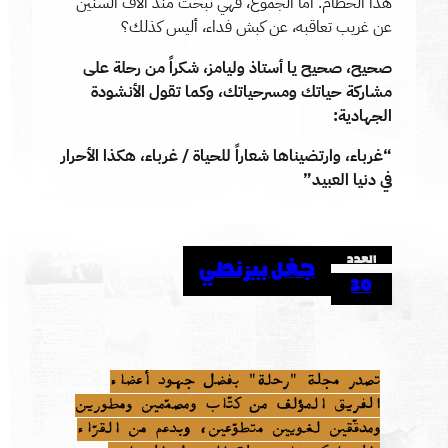
هذا الحطام. أما الجموع، فهي تبحث منذ آلاف السنين
عن غريب تعاقبه، عن كبش فداء، أليس كذلك؟
صحيح، صحيح يا أستاذ وليامز، شكراً من رحلة على
مشاركة حياتك ومسرحياتك، وكما تقول الأنشودة
الجهادية:
“غرباء، وارتضيناها شعاراً للحياة / غرباء، هكذا الأحرار
في دنيا العبيد”
العدد
جغل بيزنطي
30
تصدر مجلة "رحلة" بفضل جهود أعضاء
الفريق المؤلف من كتّاب ومصمّمين ومطورين
ومدقّقين لغويين متطوّعين، وبدعم من القرّاء