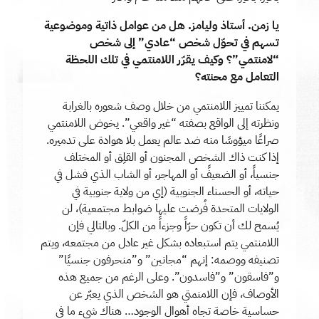
يا زمن. أستاذ وليامز. هل من عوامل ذاتية وموضوعية
تسهم في تحوّل شخص “عادي” إلى شخص
“لامنتمي”؟ وكيف يقرّر اللامنتمي في تلك اللحظة
التعامل مع محنته؟
يمكننا تمييز اللامنتمي من خلال وصف شعوره بالغرابة
ونظرته إلى الواقع بصفته “غير واقعي”. يخوض اللامنتمي
صراعًا ميؤوسًا منه ضد عالم يعمل بلا هوادة على تدميره.
إذا كنت ذاك الشخص المجنون أو القلِق أو المختلف
جنسياً، أو الضعيفً أو المهاجر، أو الشاب الذي فشل في
حياته، أو الحسناء الجنوبية (إي من ولاية جنوبية في
الولايات المتحدة فُرضت عليها ضوابط مجتمعية)، لن
يُسمح لك أن تكون حرّاً وجزءاً من الكلّ. وبالتالي فإن
اللامنتمي يتم استبعاده بشكل غير عادل من مجتمعه، ويتم
تصنيفه ووصمه: إنهم “مجانين” و”منحرفون جنسيًا”
و”فاسقون” و”فاسدون”. وعلى الرغم من جميع هذه
الأوصاف، فإن اللامنمتي هو الشخص الذي يعبّر عن
حساسية خاصة تجاه أهوال الوجود… هناك شيء ما في