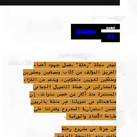
العدد
مونتاج
20
تصدر مجلة "رحلة" بفضل جهود أعضاء
الفريق المؤلف من كتّاب ومصمّمين ومطورين
ومدقّقين لغويين متطوّعين، وبدعم من القرّاء
والمشاركين في حملة التمويل الجماعي
المستمرة منذ أكثر من خمس سنوات. إن
مساهمتكم في تمويلنا عبر منصّة باتريون
تضمن استمرارية المشروع وقدرتنا على
طباعة الأعداد والورقية
.
كن جزءًا من مشروع رحلة
وادعم صدور النسخة الورقية
.