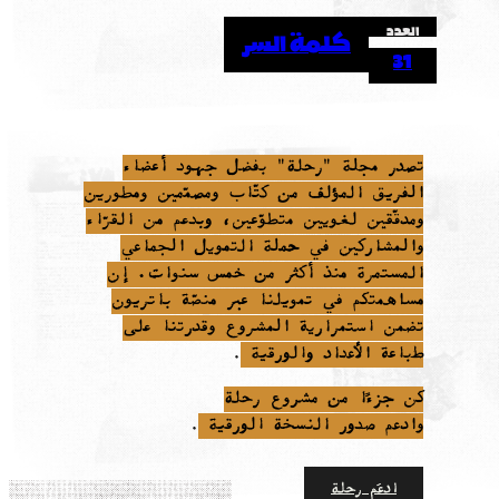
العدد
كلمة السر
31
تصدر مجلة "رحلة" بفضل جهود أعضاء
الفريق المؤلف من كتّاب ومصمّمين ومطورين
ومدقّقين لغويين متطوّعين، وبدعم من القرّاء
والمشاركين في حملة التمويل الجماعي
المستمرة منذ أكثر من خمس سنوات. إن
مساهمتكم في تمويلنا عبر منصّة باتريون
تضمن استمرارية المشروع وقدرتنا على
طباعة الأعداد والورقية
.
كن جزءًا من مشروع رحلة
وادعم صدور النسخة الورقية
.
ادعَم رحلة