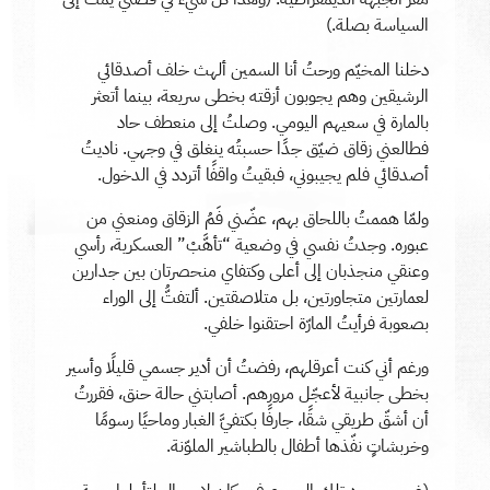
السياسة بصلة.)
دخلنا المخيّم ورحتُ أنا السمين ألهث خلف أصدقائي
الرشيقين وهم يجوبون أزقته بخطى سريعة، بينما أتعثر
بالمارة في سعيهم اليومي. وصلتُ إلى منعطف حاد
فطالعني زقاق ضيّق جدًا حسبتُه ينغلق في وجهي. ناديتُ
أصدقائي فلم يجيبوني، فبقيتُ واقفًا أتردد في الدخول.
ولمّا هممتُ باللحاق بهم، عضّني فَمُ الزقاق ومنعني من
عبوره. وجدتُ نفسي في وضعية “تأهَّبْ” العسكرية، رأسي
وعنقي منجذبان إلى أعلى وكتفاي منحصرتان بين جدارين
لعمارتين متجاورتين، بل متلاصقتين. ألتفتُّ إلى الوراء
بصعوبة فرأيتُ المارّة احتقنوا خلفي.
ورغم أني كنت أعرقلهم، رفضتُ أن أدير جسمي قليلًا وأسير
بخطى جانبية لأعجّل مرورهم. أصابتني حالة حنق، فقررتُ
أن أشقّ طريقي شقًا، جارفًا بكتفيَّ الغبار وماحيًا رسومًا
وخربشاتٍ نفّذها أطفال بالطباشير الملوّنة.