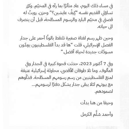
في مساء ذلك اليوم، عاد متأثرًا بما رآه في المخيّم. وكرّر
تساؤلي القديم نفسه “كِيفْ عايشين؟” وحزن. رويتُ له
قصتي في مخيّم البارد والرسوم المسطّحة، قبل أن ينصرف
الى حياته.
وحين ظهر رسم لفتاة صغيرة تلتقط بالونًا أحمر على جدار
الفصل الإسرائيلي، قلت “ها قد بدأ الفلسطينيون يعِدّون
مسودّات جديدة لحياة أفضل.”
وفي 7 أكتوبر 2023، حدثت فجوة كبيرة في الجدار وفي
المألوف. وما تلا طوفان الأقصى، محاولة إسرائيلية عنيفة
لمنع الفلسطينيين من رسم رسومهم المسطّحة. فدكّوهم
مع بيوتهم لئلا يبقى جدار يشكل دفترًا لرسومهم…
لصمودهم.
وحيفا من هنا بدأت
وأحمد سُلَّم الكرمل