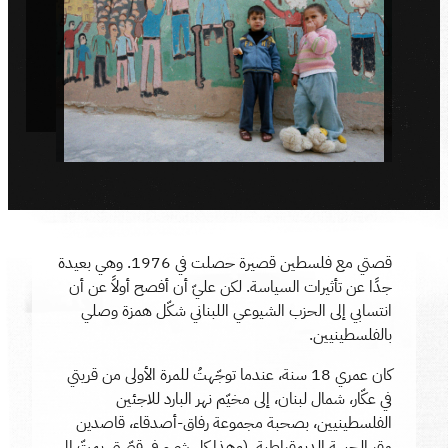
قصتي مع فلسطين قصيرة حصلت في 1976. وهي بعيدة
جدًا عن تأثيرات السياسة. لكن عليّ أن أفصح أولاً عن أن
انتسابي إلى الحزب الشيوعي اللبناني شكّل همزة وصلي
بالفلسطينيين.
كان عمري 18 سنة، عندما توجّهتُ للمرة الأولى من قريتي
في عكّار، شمال لبنان، إلى مخيّم نهر البارد للاجئين
الفلسطينيين، بصحبة مجموعة رفاق-أصدقاء، قاصدين
مقر الجبهة الديمقراطية. (وهذا كل شيء في قصّتي يمتّ إلى