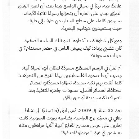
علقتُ فيه، تهيّأ لي بخيالي الواسع فيما بعد، أن لعبور الزقاق
الضيّق بيسر، على المارة أن يتحوّلوا رسومًا ثنائية الأبعاد،
ينسربون كالماء على سطح الجدار، من طرف إلى طرف
حيث يستعيدون هيئاتهم البشرية.
ومع كل خطوة كنت أخطوها نحو تلك الساحة الصغيرة
كان غضبي يزداد: كيف يعيش الناس في حصار مستدام؟ في
حريات مسجونة؟
أم لعلّ في الرسم المسطّح مسودّة لمكان آتٍ، لحياة آتية.
وصرت أربط صمود الفلسطينيين بهذا النوع من التحولات:
كلما ألمّت بهم نكبة جديدة، تحوّلوا مسودّاتٍ لمصائر
مختلفة، لمصائر أفضل. مسودات جاهزة للتنفيذ بعد
انصراف نكبة جديدة أو عبور زقاق.
بعد 33 سنة، في 2009، دُعي ابني (15سنة) الى نشاط
ثقافي في مخيّم برج البراجنة، بضاحية بيروت الجنوبية. كانت
تمارين على عرض ممسرح لقطع أدبية ألّفها مراهقون مثله
يعيشون في غزة. “مونولوغات غزة”.