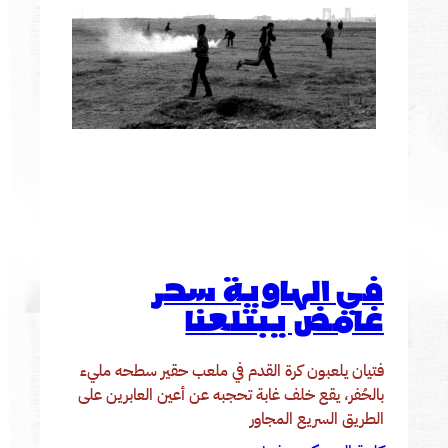
في الهاوية سحر
غامض يبتلعنا
فتيان يلعبون كرة القدم في ملعب حقير سطحه مليء
بالحُفر، يقع خلف غابة تحجبه عن أعين العابرين على
الطريق السريع المجاور