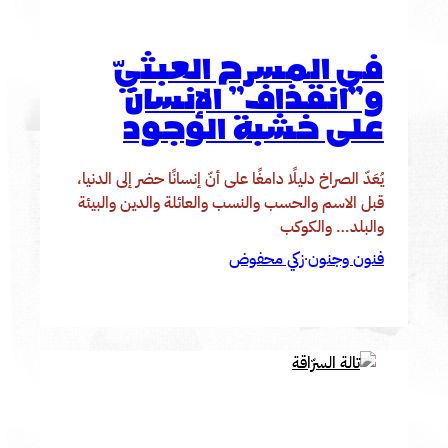
في المسرح العبثيّ
و”انقذاف” الإنسان
على خشبة الوجود
يُعَدّ الصراخ دليلًا دامغًا على أنّ إنسانًا حضر إلى الدنيا،
قبل الاسم والحسب والنسب والعائلة والدين والبيئة
والبلد… والكوكب
فنون وجنون
زكي محفوض
·