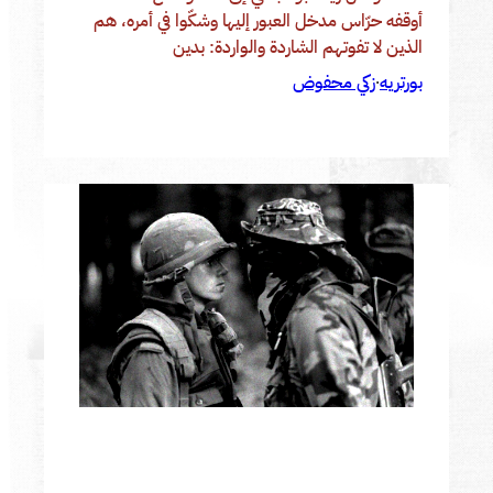
أوقفه حرّاس مدخل العبور إليها وشكّوا في أمره، هم
الذين لا تفوتهم الشاردة والواردة: بدين
بورتريه
زكي محفوض
·