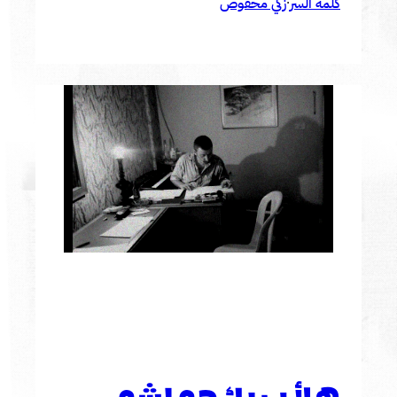
كلمة السر
زكي محفوض
·