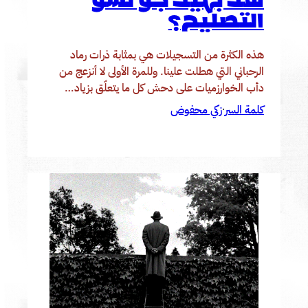
هلأ بهيك جو لشو
التصليح؟
هذه الكثرة من التسجيلات هي بمثابة ذرات رماد
الرحباني التي هطلت علينا. وللمرة الأولى لا أنزعج من
دأب الخوارزميات على دحش كل ما يتعلّق بزياد…
كلمة السر
زكي محفوض
·