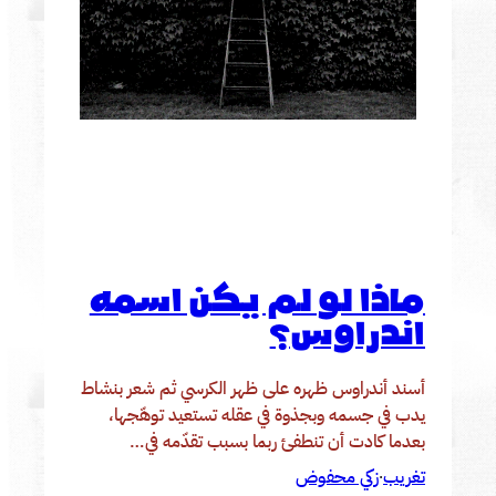
ماذا لو لم يكن اسمه
اندراوس؟
أسند أندراوس ظهره على ظهر الكرسي ثم شعر بنشاط
يدب في جسمه وبجذوة في عقله تستعيد توهّجها،
بعدما كادت أن تنطفئ ربما بسبب تقدّمه في…
تغريب
زكي محفوض
·