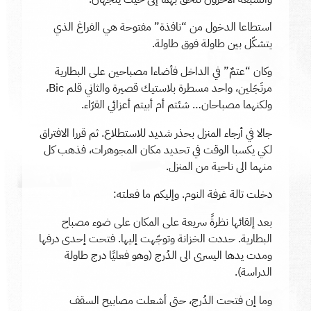
استطاعا الدخول من “نافذة” مفتوحة هي الفراغ الذي
يتشكّل بين طاولة فوق طاولة.
وكان “عتمٌ” في الداخل فأضاءا مصباحين على البطارية
مرتَجَلين، واحد مسطرة بلاستيك قصيرة والثاني قلم Bic،
ولكنهما مصباحان… شئتم أم أبيتم أعزائي القرّاء.
جالا في أرجاء المنزل بحذر شديد للاستطلاع. ثم قررا الافتراق
لكي يكسبا الوقت في تحديد مكان المجوهرات، فذهب كل
منهما الى ناحية من المنزل.
دخلت تالة غرفة النوم. وإليكم ما فعلته:
بعد إلقائها نظرةً سريعة على المكان على ضوء مصباح
البطارية. حددت الخزانة وتوجّهت إليها. فتحت إحدى درفها
ومدت يدها اليسرى الى الدُرج (وهو فعليًا درج طاولة
الدراسة).
وما إن فتحت الدُرج، حتى أشعلت مصابيح السقف