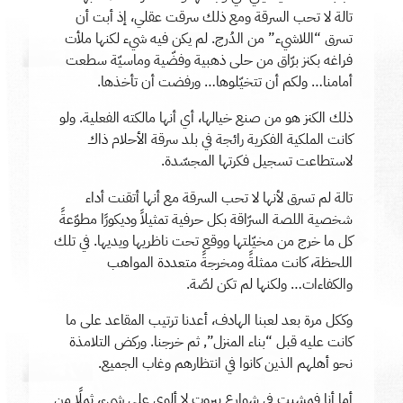
تالة لا تحب السرقة ومع ذلك سرقت عقلي، إذ أبت أن
تسرق “اللاشيء” من الدُرج. لم يكن فيه شيء لكنها ملأت
فراغه بكنز برّاق من حلى ذهبية وفضّية وماسيّة سطعت
أمامنا… ولكم أن تتخيّلوها… ورفضت أن تأخذها.
ذلك الكنز هو من صنع خيالها، أي أنها مالكته الفعلية. ولو
كانت الملكية الفكرية رائجة في بلد سرقة الأحلام ذاك
لاستطاعت تسجيل فكرتها المجسّدة.
تالة لم تسرق لأنها لا تحب السرقة مع أنها أتقنت أداء
شخصية اللصة السرّاقة بكل حرفية تمثيلاً وديكورًا مطوّعةً
كل ما خرج من مخيّلتها ووقع تحت ناظريها ويديها. في تلك
اللحظة، كانت ممثلةً ومخرجةً متعددة المواهب
والكفاءات… ولكنها لم تكن لصّة.
وككل مرة بعد لعبنا الهادف، أعدنا ترتيب المقاعد على ما
كانت عليه قبل “بناء المنزل”, ثم خرجنا. وركض التلامذة
نحو أهلهم الذين كانوا في انتظارهم وغاب الجميع.
أما أنا فمشيت في شوارع بيروت لا ألوي على شيء، ثملًا من