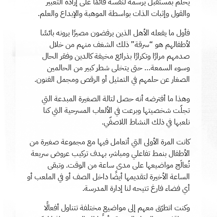
يحلم بمستقبل يرسمه لنفسه قائمًا على إرادة التعبير
والقول وإثبات الذات بواسطة الموهبة والإبداع والعلم.
فأول ما يفعله الأهل الذين يرفضون مصيرًا يرونه بائسًا
لأطفالهم هو “سرقة” ذلك الشغف منهم من خلال
صدمهم مرارًا وتكرارًا بذرائع مخيفة كالدين وفقر الحال
وسوء السمعة… حتى يتخلى شطر كبير من الحالمين
الصغار عن حلمهم في التمثيل أو الرقص ومجمل الفنون.
وهذا ما أفترضه أنه حصل لتالة الصغيرة المبدعة التي
تجلّت شخصيتها وبرعت في الألعاب المسرحية التي كنا
نلعبها في ذلك النشاط اللاصفّي.
كانت المرة الأولى التي أتعامل فيها مع مجموعة صغيرة من
الأطفال بنمط تفاعلي ومباشر، بهدف تركيب عروض سريعة
تُعالَج مواضيعها على مدى ساعة من الوقت. وتبقى
الساعة الأخيرة لتقديمها أيضًا داخل الصف أو في الملعب أو
أي فضاء فارغ تتيحه لنا إدارة المدرسة.
وكنت اتطرّق معهم إلى مواضيع مختلفة تتناول أفعالًا