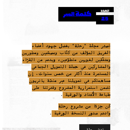
العدد
كلمة السر
25
تصدر مجلة "رحلة" بفضل جهود أعضاء
الفريق المؤلف من كتّاب ومصمّمين ومطورين
ومدقّقين لغويين متطوّعين، وبدعم من القرّاء
والمشاركين في حملة التمويل الجماعي
المستمرة منذ أكثر من خمس سنوات. إن
مساهمتكم في تمويلنا عبر منصّة باتريون
تضمن استمرارية المشروع وقدرتنا على
طباعة الأعداد والورقية
.
كن جزءًا من مشروع رحلة
وادعم صدور النسخة الورقية
.