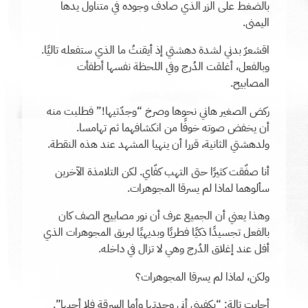
بالضغط على الزر الذي صادف وجوده في متناول يدها
اليمنى.
اقشعرّ بدني لشدة دهشتي إذ أيقنتُ ما الذي ستفعله تاليًا.
وبالفعل، أغلقت الدُرج وفي اللحظة نفسها أطفأت
المصابيح.
ركض الصغير هاني نحوها وصرخ “وجدّتيها!” فطلبت منه
أن يخفض صوته خوفًا من انكشافهما ثم تهامسا.
ولدهشتي الثانية، قررا أن ينهيا المشهد عند هذه النقطة.
أنا صفّقت كثيرًا حتى التهب كفّاي. لكن التلامذة الآخرين
سألوهما لماذا لم يسرقا المجوهرات.
وهذا يعني أن الجميع عرف أن نور مصابيح الصف كان
بالفعل تجسيدًا ذكيًا فطريًا وبديهيًا لبريق المجوهرات الذي
أفل عند إغلاق الدُرج وهي لا تزال في داخله.
ولكن، لماذا لم يسرقا المجوهرات؟
أجابت تالة: “يكفيني أني وجدتها وأما السرقة فلا أحبها”.