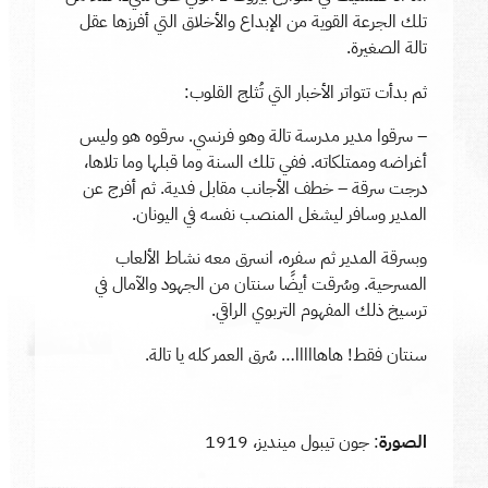
تلك الجرعة القوية من الإبداع والأخلاق التي أفرزها عقل
تالة الصغيرة.
ثم بدأت تتواتر الأخبار التي تُثلج القلوب:
– سرقوا مدير مدرسة تالة وهو فرنسي. سرقوه هو وليس
أغراضه وممتلكاته. ففي تلك السنة وما قبلها وما تلاها،
درجت سرقة – خطف الأجانب مقابل فدية. ثم أفرج عن
المدير وسافر ليشغل المنصب نفسه في اليونان.
وبسرقة المدير ثم سفره، انسرق معه نشاط الألعاب
المسرحية. وسُرقت أيضًا سنتان من الجهود والآمال في
ترسيخ ذلك المفهوم التربوي الراقي.
سنتان فقط! هاهااااا… سُرق العمر كله يا تالة.
الصورة
: جون تيبول مينديز، 1919