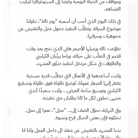
ومواقف من الحياة اليومية وأيضًا إلى السينوغرافيا لتركيب
المَشاهد.
في ذلك اليوم الذي أحب أن أسميه “يوم تالة”، تناولنا
موضوع السرقة. وتطلّب التنفيذ دخول منزل والتفتيش عن
مجوهرات وسرقتها.
تطوّعت تالة وزميلها الأصغر هاني الذي نجح بعد وقت
قصير في التغلّب على حيائه. وراحا يرتّبان الكراسي
والطاولات في شكل مرتجَل لتنفيذ ديكور المشهد.
وكنت أساعدهما في الأعمال التي تتطلّب قدرة جسدية
يفتقر إليها الصغار عمومًا، كوضع طاولة فوق طاولة وتشقيع
الكراسي وتوسيع ساحة العرض… وكنت سعيدًا أبدي
منتهى تجاوبي لكل ما كانا يطلبان مني تنفيذه.
وفي النهاية، تحوّل الصف إلى… “منزل”، نعم! إلى منزل.
تخيّلوه فإن بعض الخيال فرح ونشوة.
بدءا المشهد بالتفتيش عن منفذ الى داخل المنزل وكنا انا
والسبعة الآخرون نلحق بهما إلى حيث يتّجهان.