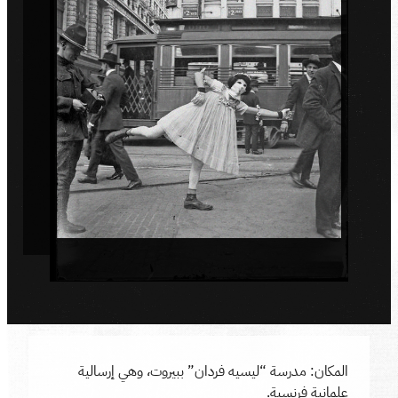
المكان: مدرسة “ليسيه فردان” ببيروت، وهي إرسالية
علمانية فرنسية.