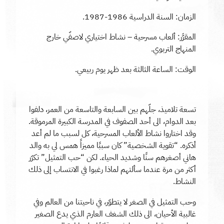
الزمان: السنة الدراسية 1986-1987.
المقرَّر: ألعاب مسرحية – نشاط اختياري لاصفّي خارج
المنهاج التربوي.
الوقت: الساعة الثالثة بعد ظهر يوم ربيعي.
تسعة تلاميذ، جلّهم بين السابعة والتاسعة من العمر، دلفوا
بعد الدوام، الى أحد الصفوف في المدرسة الكبيرة المرموقة.
وقد اختاروا نشاط الألعاب المسرحية، كل لسبب ما لم أعد
أذكره. “تقوية الشخصية” كان سببًا مميزاً همس لي به والد
هاني أصغرهم سنًا وشديد الحياء. لكن “حب التمثيل” تكرّر
أكثر من مرة عندما سألتهم لماذا رغبوا في الانتساب إلى ذلك
النشاط.
وحب التمثيل في الصغر لا يتطوّر، في ناحيتنا من العالم وفي
غالبية الأحيان، الى ذلك الشغف العارم الذي يدع الصغير