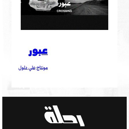
عبور
مونتاج
علي دلول
·