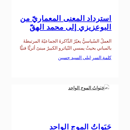
استرداد المعنى المعماريّ من
البوعزيزي إلى محمد الهقّ
العملُ السّياسيُّ يغيّرُ الذّاكرةَ الجماعيّةَ المرتبطةَ
بالمباني بحيثُ يمسي التّياترو الكبيرُ مبنىً أثريًّا فنيًّا
كلمة السر
ليلى السيد حسين
·
حَيَواتُ الموج الواحد