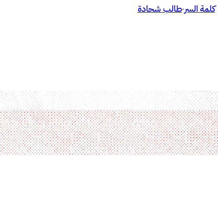
كلمة السر
طالب شحادة
·