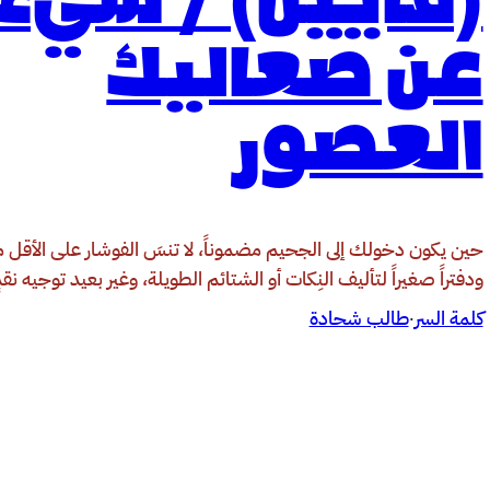
(قايين) / شيء
عن صعاليك
العصور
حين يكون دخولك إلى الجحيم مضموناً، لا تنسَ الفوشار على الأقل مث
ودفتراً صغيراً لتأليف النِكات أو الشتائم الطويلة، وغير بعيد توجيه نقد
كلمة السر
طالب شحادة
·