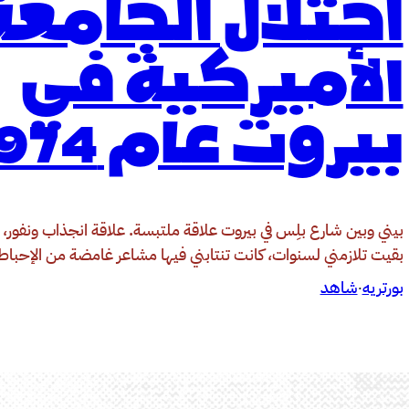
احتلال الجامعة
الأميركية في
بيروت عام 1974
بيني وبين شارع بلِس في بيروت علاقة ملتبسة. علاقة انجذاب ونفور،
بقيت تلازمني لسنوات، كانت تنتابني فيها مشاعر غامضة من الإحباط
بورتريه
شاهد
·