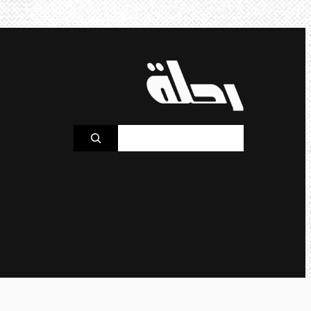
S
e
a
r
c
h