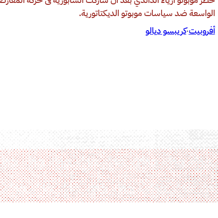
حظر موبوتو أزياء الداندي بعد أن شاركت السابورية فى حركة المعارض
الواسعة ضد سياسات موبوتو الديكتاتورية.
أفروبيت
كريبسو ديالو
·