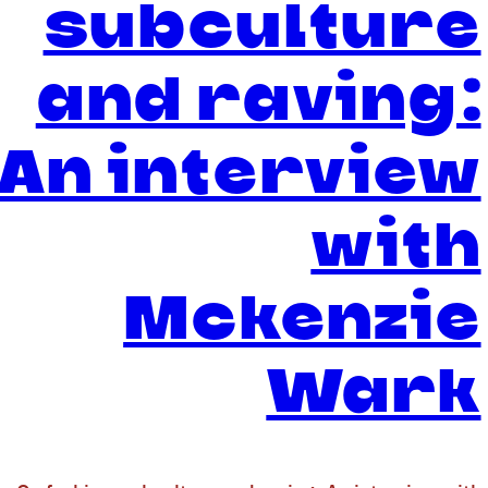
subculture
and raving:
An interview
with
Mckenzie
Wark