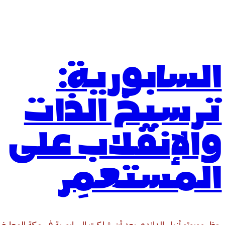
السابورية:
ترسيخ الذات
والإنقلاب على
المستعمِر