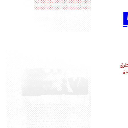
طرق
طة