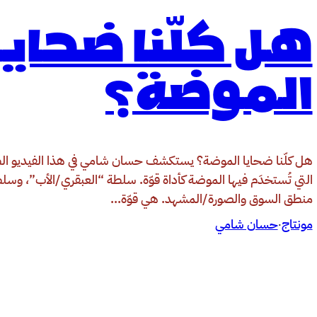
هل كلّنا ضحايا
الموضة؟
هل كلّنا ضحايا الموضة؟ يستكشف حسان شامي في هذا الفيديو ال
التي تُستخدَم فيها الموضة كأداة قوّة. سلطة “العبقري/الأب”، وسل
منطق السوق والصورة/المشهد. هي قوّة…
مونتاج
حسان شامي
·